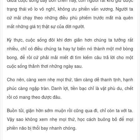
trạng thái vô lo vô nghĩ, không ưu phiền vấn vương. Người ta
cứ mải chạy theo những điều phù phiếm trước mắt mà quên
mất những giá trị thật sự của đời người.
Kỳ thực, cuộc sống đôi khi đơn giản hơn chúng ta tưởng rất
nhiều, chỉ có điều chúng ta hay tự biến nó thành một mớ bòng
bong, để rồi cứ phải mải miết đi tìm kiếm câu trả lời cho một
cuộc sống thảnh thơi những ngày sau.
Cho nên, càng xem nhẹ mọi thứ, tâm càng dễ thanh tịnh, hạnh
phúc càng ngập tràn. Danh lợi, tiền bạc chỉ là vật phù du, chết
rồi có mang theo được đâu.
Buồn tủi, giận hờn sớm muộn rồi cũng qua đi, chỉ còn ta với ta.
Vậy sao không xem nhẹ mọi thứ, học cách buông bỏ để mọi
phiền não bị thổi bay nhanh chóng.