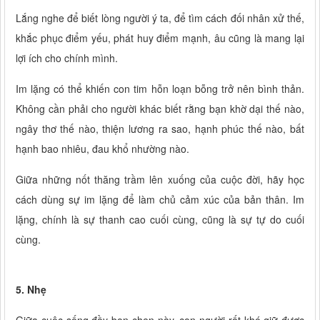
Lắng nghe để biết lòng người ý ta, để tìm cách đối nhân xử thế,
khắc phục điểm yếu, phát huy điểm mạnh, âu cũng là mang lại
lợi ích cho chính mình.
Im lặng có thể khiến con tim hỗn loạn bỗng trở nên bình thản.
Không cần phải cho người khác biết rằng bạn khờ dại thế nào,
ngây thơ thế nào, thiện lương ra sao, hạnh phúc thế nào, bất
hạnh bao nhiêu, đau khổ nhường nào.
Giữa những nốt thăng trầm lên xuống của cuộc đời, hãy học
cách dùng sự im lặng để làm chủ cảm xúc của bản thân. Im
lặng, chính là sự thanh cao cuối cùng, cũng là sự tự do cuối
cùng.
5. Nhẹ
Giữa cuộc sống đầy bon chen này, con người rất khó giữ được