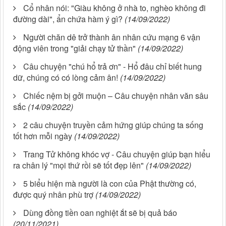
Cổ nhân nói: "Giàu không ở nhà to, nghèo không đi
đường dài", ẩn chứa hàm ý gì?
(14/09/2022)
Người chăn dê trở thành ân nhân cứu mạng 6 vận
động viên trong "giải chạy tử thần"
(14/09/2022)
Câu chuyện "chú hổ trả ơn" - Hổ đâu chỉ biết hung
dữ, chúng có có lòng cảm ân!
(14/09/2022)
Chiếc nệm bị gởi muộn – Câu chuyện nhân văn sâu
sắc
(14/09/2022)
2 câu chuyện truyền cảm hứng giúp chúng ta sống
tốt hơn mỗi ngày
(14/09/2022)
Trang Tử không khóc vợ - Câu chuyện giúp bạn hiểu
ra chân lý "mọi thứ rồi sẽ tốt đẹp lên"
(14/09/2022)
5 biểu hiện mà người là con của Phật thường có,
được quý nhân phù trợ
(14/09/2022)
Dùng đồng tiền oan nghiệt ắt sẽ bị quả báo
(20/11/2021)