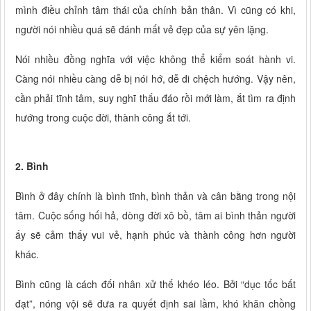
mình điều chỉnh tâm thái của chính bản thân. Vì cũng có khi,
người nói nhiều quá sẽ đánh mất vẻ đẹp của sự yên lặng.
Nói nhiều đồng nghĩa với việc không thể kiểm soát hành vi.
Càng nói nhiều càng dễ bị nói hớ, dễ đi chệch hướng. Vậy nên,
cần phải tĩnh tâm, suy nghĩ thấu đáo rồi mới làm, ắt tìm ra định
hướng trong cuộc đời, thành công ắt tới.
2. Bình
Bình ở đây chính là bình tĩnh, bình thản và cân bằng trong nội
tâm. Cuộc sống hối hả, dòng đời xô bồ, tâm ai bình thản người
ấy sẽ cảm thấy vui vẻ, hạnh phúc và thành công hơn người
khác.
Bình cũng là cách đối nhân xử thế khéo léo. Bởi “dục tốc bất
đạt”, nóng vội sẽ đưa ra quyết định sai lầm, khó khăn chồng