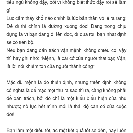
tiêu ngủ không dậy, bởi vì không biết thức dậy rồi sẽ làm
gì!
Lúc cảm thấy khổ não chính là lúc bản thân vỡ lẽ ra rằng:
Dễ đi thì chính là đường xuống dốc! Đang trong chịu
đựng là vì bạn đang đi lên dốc, đi qua rồi, bạn nhất định
sẽ có tiến bộ.
Nếu bạn đang oán trách vận mệnh không chiếu cố, vậy
thì hãy ghi nhớ: “Mệnh, là cái cớ của người thất bại; Vận,
là lời nói khiêm tốn của người thành công”.
Mặc dù mệnh là do thiên định, nhưng thiên định không
có nghĩa là để mặc mọi thứ ra sao thì ra, càng không phải
để oán trách, bởi đó chỉ là một kiểu biểu hiện của nhu
nhược; nỗ lực hết mình mới là thái độ cần có của cuộc
đời!
Bạn làm một điều tốt, ắc một kết quả tốt sẽ đến, hãy luôn