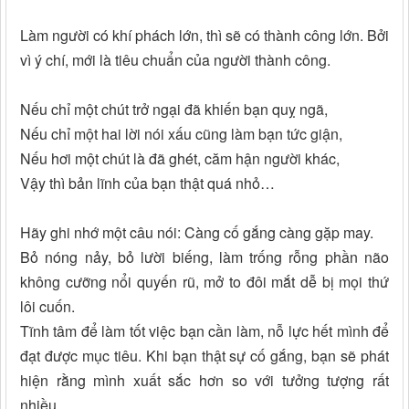
Làm người có khí phách lớn, thì sẽ có thành công lớn. Bởi
vì ý chí, mới là tiêu chuẩn của người thành công.
Nếu chỉ một chút trở ngại đã khiến bạn quỵ ngã,
Nếu chỉ một hai lời nói xấu cũng làm bạn tức giận,
Nếu hơi một chút là đã ghét, căm hận người khác,
Vậy thì bản lĩnh của bạn thật quá nhỏ…
Hãy ghi nhớ một câu nói: Càng cố gắng càng gặp may.
Bỏ nóng nảy, bỏ lười biếng, làm trống rỗng phần não
không cưỡng nổi quyến rũ, mở to đôi mắt dễ bị mọi thứ
lôi cuốn.
Tĩnh tâm để làm tốt việc bạn cần làm, nỗ lực hết mình để
đạt được mục tiêu. Khi bạn thật sự cố gắng, bạn sẽ phát
hiện rằng mình xuất sắc hơn so với tưởng tượng rất
nhiều.