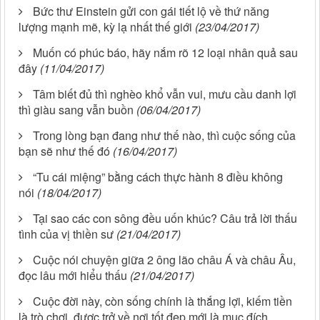
Bức thư Einstein gửi con gái tiết lộ về thứ năng
lượng mạnh mẽ, kỳ lạ nhất thế giới
(23/04/2017)
Muốn có phúc báo, hãy nắm rõ 12 loại nhân quả sau
đây
(11/04/2017)
Tâm biết đủ thì nghèo khổ vẫn vui, mưu cầu danh lợi
thì giàu sang vẫn buồn
(06/04/2017)
Trong lòng bạn đang như thế nào, thì cuộc sống của
bạn sẽ như thế đó
(16/04/2017)
“Tu cái miệng” bằng cách thực hành 8 điều không
nói
(18/04/2017)
Tại sao các con sông đều uốn khúc? Câu trả lời thấu
tình của vị thiền sư
(21/04/2017)
Cuộc nói chuyện giữa 2 ông lão châu Á và châu Âu,
đọc lâu mới hiểu thấu
(21/04/2017)
Cuộc đời này, còn sống chính là thắng lợi, kiếm tiền
là trò chơi, được trở về nơi tốt đẹp mới là mục đích