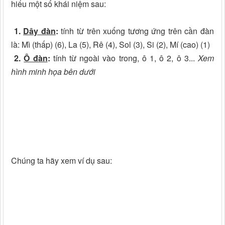
hiểu một số khái niệm sau:
1.
Dây đàn
:
tính từ trên xuống tương ứng trên cần đàn
là: Mì (thấp) (6), La (5), Rê (4), Sol (3), Si (2), Mí (cao) (1)
2.
Ô đàn
:
tính từ ngoài vào trong, ô 1, ô 2, ô 3...
Xem
hình minh họa bên dưới
Chúng ta hãy xem ví dụ sau: