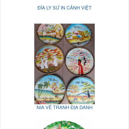
ĐĨA LY SỨ IN CẢNH VIỆT
NIA VẼ TRANH ĐỊA DANH