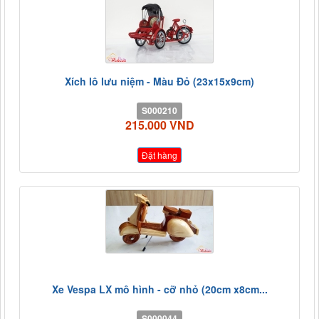
Xích lô lưu niệm - Màu Đỏ (23x15x9cm)
S000210
215.000 VND
Đặt hàng
Xe Vespa LX mô hình - cỡ nhỏ (20cm x8cm...
S000044