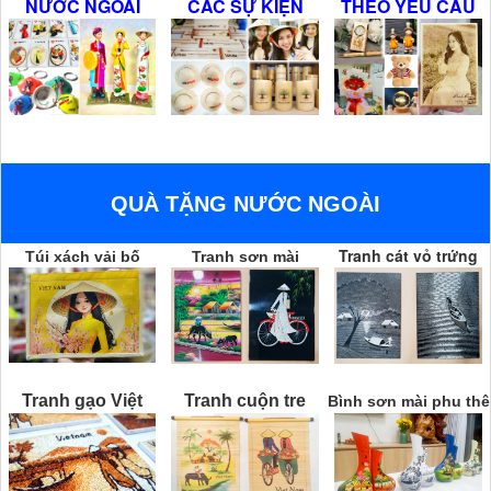
NƯỚC NGOÀI
CÁC SỰ KIỆN
THEO YÊU CẦU
QUÀ TẶNG NƯỚC NGOÀI
Tranh cát vỏ trứng
Túi xách vải bố
Tranh sơn mài
Tranh gạo Việt
Tranh cuộn tre
Bình sơn mài phu thê