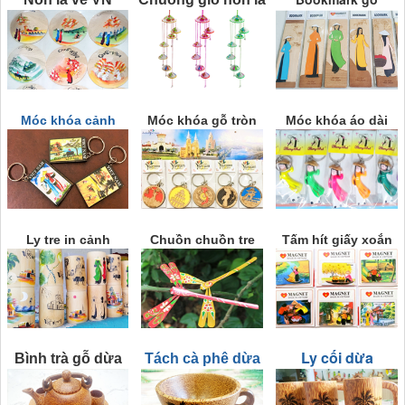
Móc khóa cảnh
Móc khóa gỗ tròn
Móc khóa áo dài
Ly tre in cảnh
Chuồn chuồn tre
Tấm hít giấy xoắn
Ly cối dừa
Bình trà gỗ dừa
Tách cà phê dừa