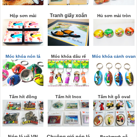
Tranh giấy xoắn
Hộp sơn mài
Hủ sơn mài tròn
Móc khóa nón lá
Móc khóa dâu rể
Móc khóa cảnh ovan
Tấm hít đồng
Tấm hít Inox
Tấm hít gỗ oval
Bookmark gỗ
Nón lá vẽ VN
Chuông gió nón lá