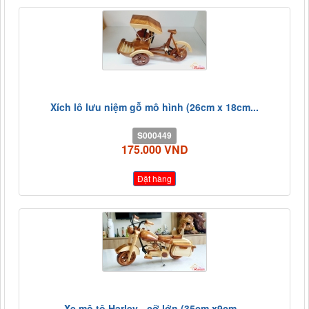
Xích lô lưu niệm gỗ mô hình (26cm x 18cm...
S000449
175.000 VND
Đặt hàng
Xe mô tô Harley - cỡ lớn (35cm x9cm...