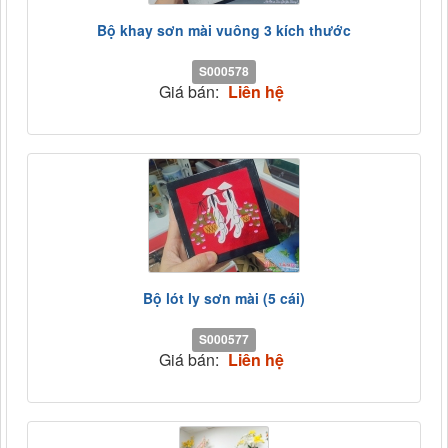
Bộ khay sơn mài vuông 3 kích thước
S000578
Giá bán:
Liên hệ
Bộ lót ly sơn mài (5 cái)
S000577
Giá bán:
Liên hệ