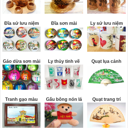
Đĩa sứ lưu niệm
Đĩa sơn mài
Ly sứ lưu niệm
Gáo dừa sơn mài
Ly thủy tinh vẽ
Quạt lụa cảnh
Tranh gạo màu
Gấu bông nón lá
Quạt trang trí