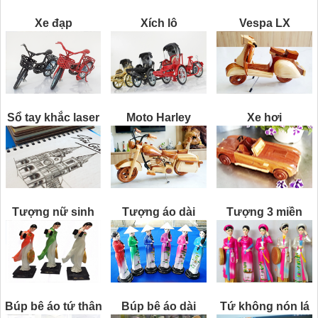
Xe đạp
Xích lô
Vespa LX
Sổ tay khắc laser
Moto Harley
Xe hơi
Tượng nữ sinh
Tượng áo dài
Tượng 3 miền
Búp bê áo tứ thân
Búp bê áo dài
Tứ không nón lá