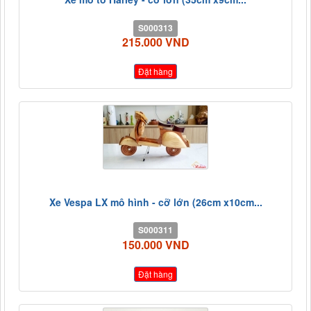
S000313
215.000 VND
Đặt hàng
Xe Vespa LX mô hình - cỡ lớn (26cm x10cm...
S000311
150.000 VND
Đặt hàng