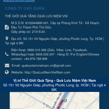
CÔNG TY CHỦ QUẢN
(
)
THẾ GIỚI QUÀ TẶNG
QUÀ LƯU NIỆM VN
M.S.D.N: 8102944890-001, Cấp tại Phòng Kinh Tế - Kế Hoạch
Đầu Tư Thành Phố Thủ Đức.
Giấy phép số: 27315/24
Địa chỉ:
Số 151 Võ Nguyên Giáp, phường Phước Long, Tp. HCM |
Tại ngã 4 MK
Điện thoại:
0899.313.368 (Zalo, Viber, Line, Facebook,
WhatsApp) hoặc 0909.002.007 - Hàng Sỉ /For English/Chinese
contact: +84.876.768.999
Email:
qualuuniemvietnam.vn@gmail.com
Website:
http://QuaLuuNiemVietNam.com
Vị trí Thế Giới Quà Tặng - Quà Lưu Niệm Việt Nam
Số 151 Võ Nguyên Giáp, phường Phước Long, tp. HCM | Tại ngã 4
MK