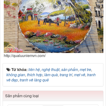
http://qualuuniemvn.com/
Từ khóa:
liên hệ
,
nghệ thuật
,
sản phẩm
,
mẹt tre
,
không gian
,
thích hợp
,
làm quà
,
trang trí
,
mẹt vẽ
,
tranh
vẽ đẹp
,
tranh vẽ làng quê
Sản phẩm cùng loại