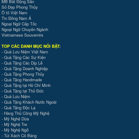
MB Bất Động Sản
Số Đẹp Phong Thủy
Ô tô Việt Nam
Tin Đông Nam Á
Ngoại Ngữ Cấp Tốc
Ngoại Ngữ Chuyên Ngành
Vietnamese Souvernirs
TOP CÁC DANH MỤC NỔI BẬT:
-
Quà Lưu Niệm Việt Nam
-
Quà Tặng Các Sự Kiện
-
Quà Tặng Các Dịp Lễ
-
Quà Tặng Doanh Nghiệp
-
Quà Tặng Phong Thủy
-
Quà Tặng Handmade
- Quà Tặng tại Hồ Chí Minh
-
Quà Tặng tại Thủ Đức
-
Quà Lưu Niệm
-
Quà Tặng Khách Nước Ngoài
-
Quà Tặng Độc Lạ
-
Hàng Thủ Công Mỹ Nghệ
-
Mỹ Nghệ Dừa
-
Mỹ Nghệ Tre
-
Mỹ Nghệ Ngỗ
-
Túi Xách Cỏ Bàng