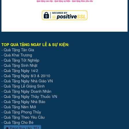
TOP QUÀ TẶNG NGÀY LỄ & SỰ KIỆ
N
:
-
Quà Tặng Tân Gia
-
Quà Khai Trương
-
Quà Tặng Tốt Nghiệp
-
Quà Tặng Sinh Nhật
-
Quà Tặng Ngày 14/2
-
Quà Tặng Ngày 8/3 & 20/10
-
Quà Tặng Ngày Nhà Giáo VN
-
Quà Tặng Lễ Giáng Sinh
-
Quà Tặng Ngày Doanh Nhân
-
Quà Tặng Ngày Thầy Thuốc VN
-
Quà Tặng Ngày Nhà Báo
-
Quà Tặng Năm Mới
-
Quà Tặng Phong Thủy
-
Quà Tặng Theo Yêu Cầu
-
Quà Tặng Cho Bé
Đang truy cập: 351