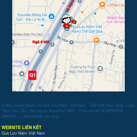
© Bản quyền thuộc về
Quà Lưu Niệm Việt Nam - Thế Giới Quà Tặng - Quà
Theo Yêu Cầu
.
Mã nguồn
NukeViet CMS
.
Thiết kế bởi
HOMEPAGE
GROUP
.
|
Điều khoản sử dụng
WEBSITE LIÊN KẾT
Quà Lưu Niệm Việt Nam