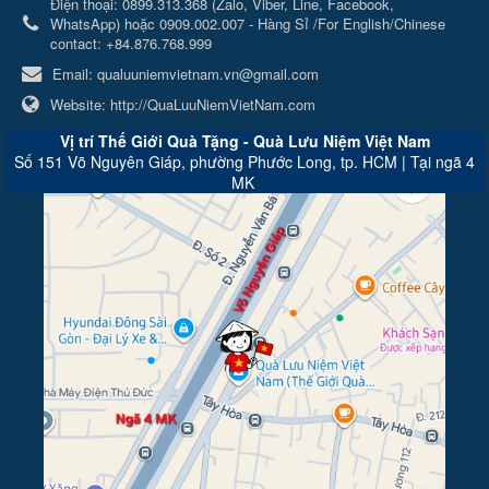
Điện thoại:
0899.313.368 (Zalo, Viber, Line, Facebook,
WhatsApp) hoặc 0909.002.007 - Hàng Sỉ /For English/Chinese
contact: +84.876.768.999
Email:
qualuuniemvietnam.vn@gmail.com
Website:
http://QuaLuuNiemVietNam.com
Vị trí Thế Giới Quà Tặng - Quà Lưu Niệm Việt Nam
Số 151 Võ Nguyên Giáp, phường Phước Long, tp. HCM | Tại ngã 4
MK