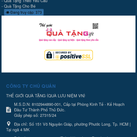
-
Quà Tặng Theo Yêu Cầu
-
Quà Tặng Cho Bé
Đang truy cập: 373
CÔNG TY CHỦ QUẢN
(
)
THẾ GIỚI QUÀ TẶNG
QUÀ LƯU NIỆM VN
M.S.D.N: 8102944890-001, Cấp tại Phòng Kinh Tế - Kế Hoạch
Đầu Tư Thành Phố Thủ Đức.
Giấy phép số: 27315/24
Địa chỉ:
Số 151 Võ Nguyên Giáp, phường Phước Long, Tp. HCM |
Tại ngã 4 MK