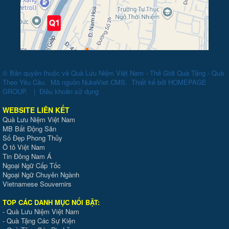
© Bản quyền thuộc về
Quà Lưu Niệm Việt Nam - Thế Giới Quà Tặng - Quà
Theo Yêu Cầu
.
Mã nguồn
NukeViet CMS
.
Thiết kế bởi
HOMEPAGE
GROUP
.
|
Điều khoản sử dụng
WEBSITE LIÊN KẾT
Quà Lưu Niệm Việt Nam
MB Bất Động Sản
Số Đẹp Phong Thủy
Ô tô Việt Nam
Tin Đông Nam Á
Ngoại Ngữ Cấp Tốc
Ngoại Ngữ Chuyên Ngành
Vietnamese Souvernirs
TOP CÁC DANH MỤC NỔI BẬT:
-
Quà Lưu Niệm Việt Nam
-
Quà Tặng Các Sự Kiện