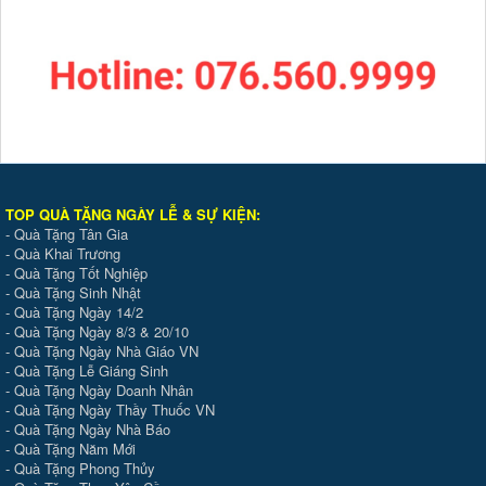
TOP QUÀ TẶNG NGÀY LỄ & SỰ KIỆ
N
:
-
Quà Tặng Tân Gia
-
Quà Khai Trương
-
Quà Tặng Tốt Nghiệp
-
Quà Tặng Sinh Nhật
-
Quà Tặng Ngày 14/2
-
Quà Tặng Ngày 8/3 & 20/10
-
Quà Tặng Ngày Nhà Giáo VN
-
Quà Tặng Lễ Giáng Sinh
-
Quà Tặng Ngày Doanh Nhân
-
Quà Tặng Ngày Thầy Thuốc VN
-
Quà Tặng Ngày Nhà Báo
-
Quà Tặng Năm Mới
-
Quà Tặng Phong Thủy