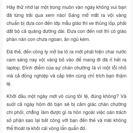
Hãy thử nhớ lại một trong muôn vàn ngày không vui bạn
đã từng trải qua xem nào! Sáng mở mắt ra vội vàng
chuẩn bị đưa con đến lớp mẫu giáo thì xe thủng lốp, phải
dắt bộ cả quãng đường dài. Đưa con đến nơi thì cô giáo
phàn nàn con chưa ngoan, ăn ngủ kém.
Đã thế, đến công ty mở ba lô ra mới phát hiện chai nước
cam sáng nay vội vàng bỏ vào để mang đi đã rỉ hết ra
laptop. Đỉnh điểm của sự chán chường là vì một lỗi nhỏ
mà cả đồng nghiệp và cấp trên cùng chỉ trích bạn thậm
tệ.
Khởi đầu một ngày mới vô cùng tồi tệ, đúng không? Và
suốt cả ngày hôm đó bạn sẽ bị cảm giác chán chường
chi phối, chẳng làm được gì ra hồn ngoài việc oán trách
số phận sao lại bất công với bạn đến thế và mãi không
thể thoát ra khỏi cái vòng lẩn quẩn đó.