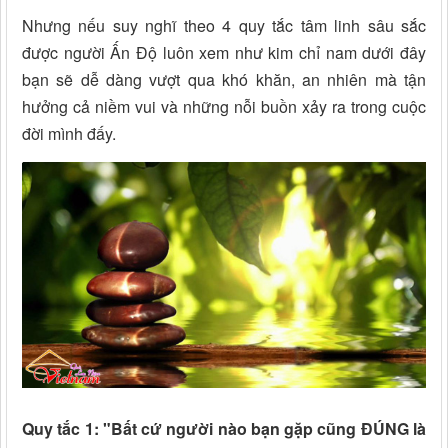
Nhưng nếu suy nghĩ theo 4 quy tắc tâm linh sâu sắc
được người Ấn Độ luôn xem như kim chỉ nam dưới đây
bạn sẽ dễ dàng vượt qua khó khăn, an nhiên mà tận
hưởng cả niềm vui và những nỗi buồn xảy ra trong cuộc
đời mình đấy.
Quy tắc 1: "Bất cứ người nào bạn gặp cũng ĐÚNG là