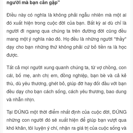
người mà bạn cần gặp"
Điều này có nghĩa là không phải ngẫu nhiên mà một ai
đó xuất hiện trong cuộc đời của bạn. Bất kỳ ai dù chỉ là
người đi ngang qua chúng ta trên đường đời cũng đều
mang một ý nghĩa nào đó. Họ đều là những người "thầy"
dạy cho bạn những thứ không phải cứ bỏ tiền ra là học
được.
Tất cả mọi người xung quanh chúng ta, từ vợ chồng, con
cái, bố mẹ, anh chị em, đồng nghiệp, bạn bè và cả kẻ
thù, dù yêu thương, ghét bỏ, giúp đỡ hay đối đầu với bạn
đều dạy cho bạn cách sống, cách yêu thương, bao dung
và nhẫn nhịn.
Tại ĐÚNG một thời điểm nhất định của cuộc đời, ĐÚNG
những con người đó sẽ xuất hiện để giúp bạn vượt qua
khó khăn, tôi luyện ý chí, nhận ra giá trị của cuộc sống và