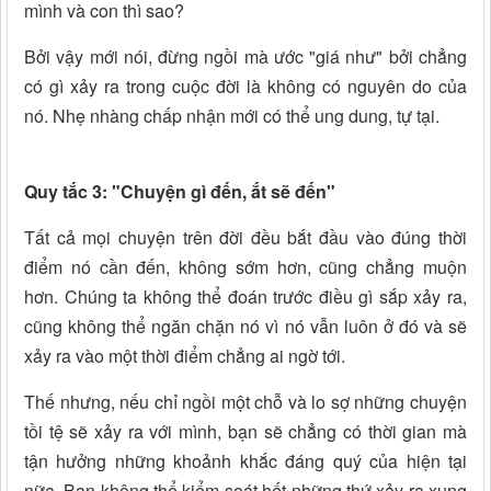
mình và con thì sao?
Bởi vậy mới nói, đừng ngồi mà ước "giá như" bởi chẳng
có gì xảy ra trong cuộc đời là không có nguyên do của
nó. Nhẹ nhàng chấp nhận mới có thể ung dung, tự tại.
Quy tắc 3: "Chuyện gì đến, ắt sẽ đến"
Tất cả mọi chuyện trên đời đều bắt đầu vào đúng thời
điểm nó cần đến, không sớm hơn, cũng chẳng muộn
hơn. Chúng ta không thể đoán trước điều gì sắp xảy ra,
cũng không thể ngăn chặn nó vì nó vẫn luôn ở đó và sẽ
xảy ra vào một thời điểm chẳng ai ngờ tới.
Thế nhưng, nếu chỉ ngồi một chỗ và lo sợ những chuyện
tồi tệ sẽ xảy ra với mình, bạn sẽ chẳng có thời gian mà
tận hưởng những khoảnh khắc đáng quý của hiện tại
nữa. Bạn không thể kiểm soát hết những thứ xảy ra xung