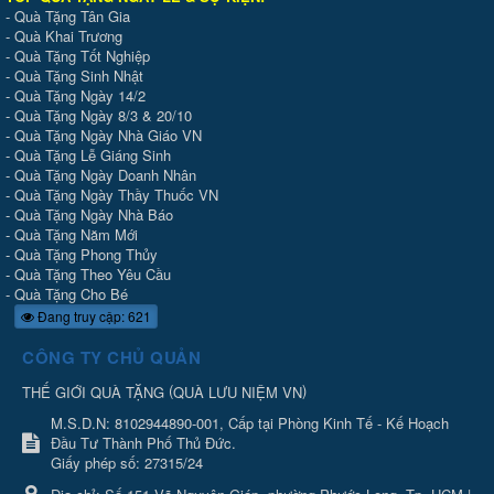
-
Quà Tặng Tân Gia
-
Quà Khai Trương
-
Quà Tặng Tốt Nghiệp
-
Quà Tặng Sinh Nhật
-
Quà Tặng Ngày 14/2
-
Quà Tặng Ngày 8/3 & 20/10
-
Quà Tặng Ngày Nhà Giáo VN
-
Quà Tặng Lễ Giáng Sinh
-
Quà Tặng Ngày Doanh Nhân
-
Quà Tặng Ngày Thầy Thuốc VN
-
Quà Tặng Ngày Nhà Báo
-
Quà Tặng Năm Mới
-
Quà Tặng Phong Thủy
-
Quà Tặng Theo Yêu Cầu
-
Quà Tặng Cho Bé
Đang truy cập: 621
CÔNG TY CHỦ QUẢN
(
)
THẾ GIỚI QUÀ TẶNG
QUÀ LƯU NIỆM VN
M.S.D.N: 8102944890-001, Cấp tại Phòng Kinh Tế - Kế Hoạch
Đầu Tư Thành Phố Thủ Đức.
Giấy phép số: 27315/24