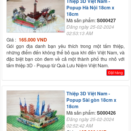
Thiệp 3D Việt Nam -
Popup Hà Nội 18cm x
18cm
Mã sản phẩm:
S000427
Đăng ngày 25-02-2024
02:53:13 AM
Giá :
165.000 VND
Gói gọn địa danh bạn yêu thích trong một tấm thiệp,
những điểm đến không thể bỏ qua khi đến Việt Nam, và
đặc biệt bạn còn đem về cả một thành phố thu nhỏ với
tấm thiệp 3D - Popup từ Quà Lưu Niệm Việt Nam.
Đặt hàng
Thiệp 3D Việt Nam -
Popup Sài gòn 18cm x
18cm
Mã sản phẩm:
S000426
Đăng ngày 25-02-2024
02:52:42 AM