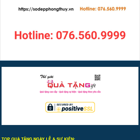
TOP QUÀ TẶNG NGÀY LỄ & SỰ KIỆ
N
: