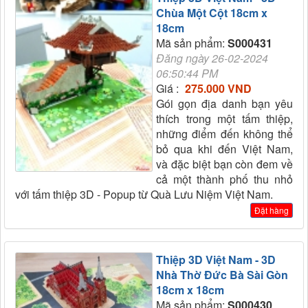
Chùa Một Cột 18cm x
18cm
Mã sản phẩm:
S000431
Đăng ngày 26-02-2024
06:50:44 PM
Giá :
275.000 VND
Gói gọn địa danh bạn yêu
thích trong một tấm thiệp,
những điểm đến không thể
bỏ qua khi đến Việt Nam,
và đặc biệt bạn còn đem về
cả một thành phố thu nhỏ
với tấm thiệp 3D - Popup từ Quà Lưu Niệm Việt Nam.
Đặt hàng
Thiệp 3D Việt Nam - 3D
Nhà Thờ Đức Bà Sài Gòn
18cm x 18cm
Mã sản phẩm:
S000430