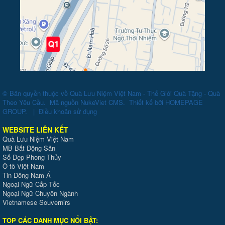
© Bản quyền thuộc về
Quà Lưu Niệm Việt Nam - Thế Giới Quà Tặng - Quà
Theo Yêu Cầu
.
Mã nguồn
NukeViet CMS
.
Thiết kế bởi
HOMEPAGE
GROUP
.
|
Điều khoản sử dụng
WEBSITE LIÊN KẾT
Quà Lưu Niệm Việt Nam
MB Bất Động Sản
Số Đẹp Phong Thủy
Ô tô Việt Nam
Tin Đông Nam Á
Ngoại Ngữ Cấp Tốc
Ngoại Ngữ Chuyên Ngành
Vietnamese Souvernirs
TOP CÁC DANH MỤC NỔI BẬT: