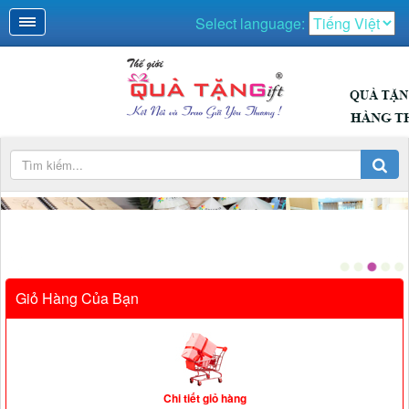
Select language:
QUÀ SỰ KIỆN
Giỏ Hàng Của Bạn
Chi tiết giỏ hàng