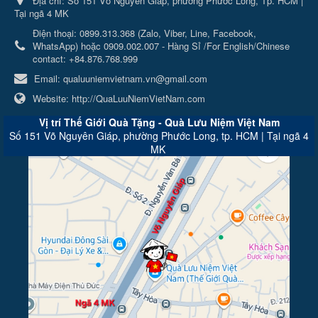
Địa chỉ:
Số 151 Võ Nguyên Giáp, phường Phước Long, Tp. HCM |
Tại ngã 4 MK
Điện thoại:
0899.313.368 (Zalo, Viber, Line, Facebook,
WhatsApp) hoặc 0909.002.007 - Hàng Sỉ /For English/Chinese
contact: +84.876.768.999
Email:
qualuuniemvietnam.vn@gmail.com
Website:
http://QuaLuuNiemVietNam.com
Vị trí Thế Giới Quà Tặng - Quà Lưu Niệm Việt Nam
Số 151 Võ Nguyên Giáp, phường Phước Long, tp. HCM | Tại ngã 4
MK