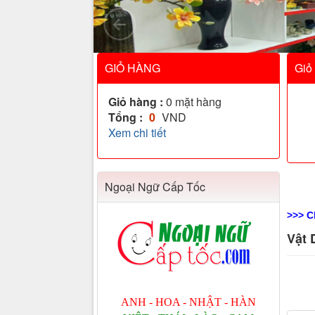
GIỎ HÀNG
Giỏ
Giỏ hàng :
0
mặt hàng
Tổng :
0
VND
Xem chi tiết
Ngoại Ngữ Cấp Tốc
>>> C
Vật 
ANH - HOA - NHẬT - HÀN