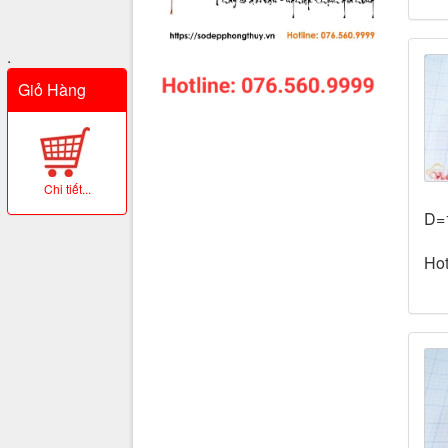
.
Giỏ Hàng
Chi tiết...
D=
Hot