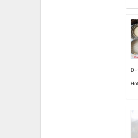
D=
Hot