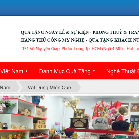
 Việt Nam
Danh Mục Quà Tặng
Nghệ Thuật 
▼
▼
 Nam
Vật Dụng Miền Quê