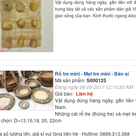
Vật dụng dùng hàng ngày, gắn liền với 
trưng bày tất cả các sản phẩm dân giả 
gian sống của bạn. Kích thước ngang 40
Rổ tre mini - Mẹt tre mini - Bán sỉ
Mã sản phẩm:
S000125
Đăng ngày 08-05-2017 12:10:20 AM
Giá bán:
Liên hệ
Vật dụng dùng hàng ngày, gắn liền 
Nam.
Những cái rổ tre (thúng tre) và mẹt t
 chọn: D=13,15,18, 20, 22cm
 số lượng lớn, giá sỉ vui lòng liên hệ - Hotline: 0899.313.368