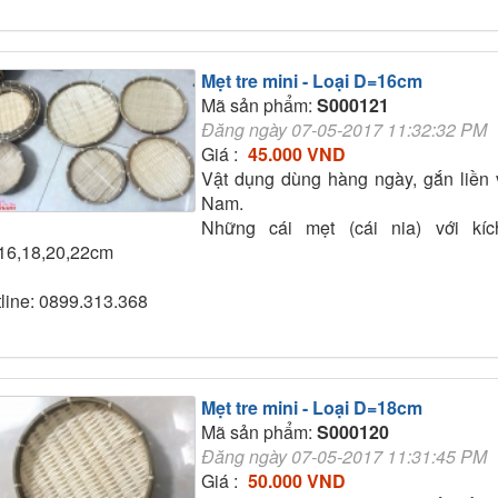
Mẹt tre mini - Loại D=16cm
Mã sản phẩm:
S000121
Đăng ngày 07-05-2017 11:32:32 PM
Giá :
45.000 VND
Vật dụng dùng hàng ngày, gắn liền 
Nam.
Những cái mẹt (cái nia) với kí
16,18,20,22cm
line: 0899.313.368
Mẹt tre mini - Loại D=18cm
Mã sản phẩm:
S000120
Đăng ngày 07-05-2017 11:31:45 PM
Giá :
50.000 VND