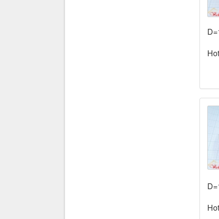
D=
Hot
D=
Hot