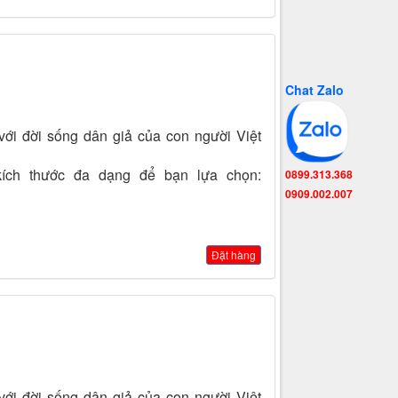
Chat Zalo
với đời sống dân giả của con người Việt
 kích thước đa dạng để bạn lựa chọn:
0899.313.368
0909.002.007
Đặt hàng
với đời sống dân giả của con người Việt