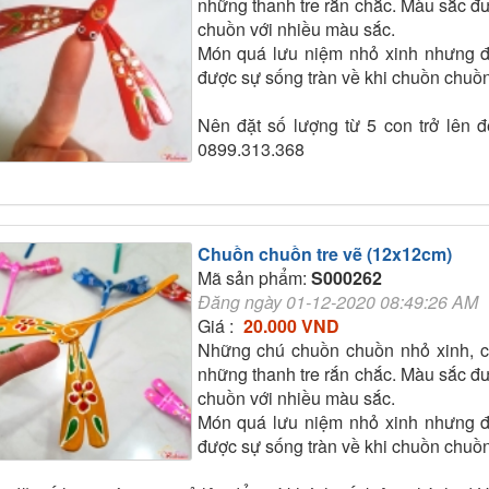
những thanh tre rắn chắc. Màu sắc đư
chuồn với nhiều màu sắc.
Món quá lưu niệm nhỏ xinh nhưng đ
được sự sống tràn về khi chuồn chuồn
Nên đặt số lượng từ 5 con trở lên để
0899.313.368
Chuồn chuồn tre vẽ (12x12cm)
Mã sản phẩm:
S000262
Đăng ngày 01-12-2020 08:49:26 AM
Giá :
20.000 VND
Những chú chuồn chuồn nhỏ xinh, c
những thanh tre rắn chắc. Màu sắc đư
chuồn với nhiều màu sắc.
Món quá lưu niệm nhỏ xinh nhưng đ
được sự sống tràn về khi chuồn chuồn