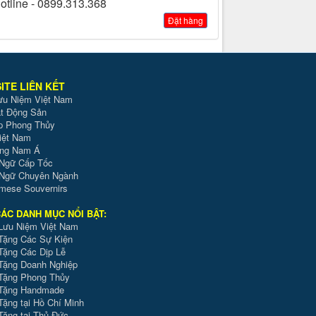
Hotline - 0899.313.368
Đặt hàng
ITE LIÊN KẾT
ưu Niệm Việt Nam
t Động Sản
p Phong Thủy
iệt Nam
ông Nam Á
 Ngữ Cấp Tốc
 Ngữ Chuyên Ngành
mese Souvernirs
ÁC DANH MỤC NỔI BẬT:
Lưu Niệm Việt Nam
Tặng Các Sự Kiện
Tặng Các Dịp Lễ
Tặng Doanh Nghiệp
Tặng Phong Thủy
Tặng Handmade
Tặng tại Hồ Chí Minh
Tặng tại Thủ Đức