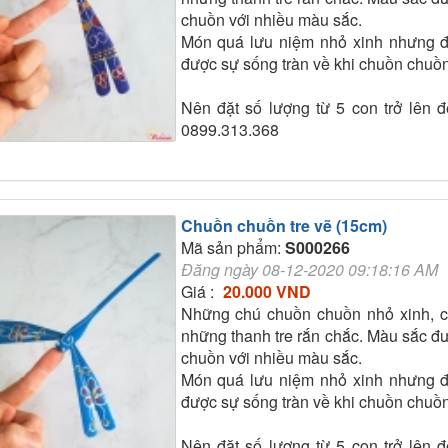
chuồn với nhiều màu sắc.
Món quá lưu niệm nhỏ xinh nhưng đ
được sự sống tràn về khi chuồn chuồn
Nên đặt số lượng từ 5 con trở lên để
0899.313.368
Chuồn chuồn tre vẽ (15cm)
Mã sản phẩm:
S000266
Đăng ngày 08-12-2020 09:18:16 AM
Giá :
20.000 VND
Những chú chuồn chuồn nhỏ xinh, c
những thanh tre rắn chắc. Màu sắc đư
chuồn với nhiều màu sắc.
Món quá lưu niệm nhỏ xinh nhưng đ
được sự sống tràn về khi chuồn chuồn
Nên đặt số lượng từ 5 con trở lên để