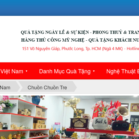
 Việt Nam
Danh Mục Quà Tặng
Nghệ Thuật 
▼
▼
 Nam
Chuồn Chuồn Tre