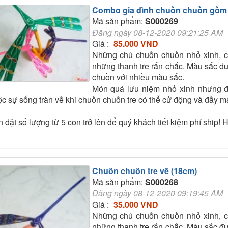
Combo gia đình chuồn chuồn gồm 
Mã sản phẩm:
S000269
Đăng ngày 08-12-2020 09:21:25 AM
Giá :
85.000 VND
Những chú chuồn chuồn nhỏ xinh, c
những thanh tre rắn chắc. Màu sắc đư
chuồn với nhiều màu sắc.
Món quá lưu niệm nhỏ xinh nhưng đ
c sự sống tràn về khi chuồn chuồn tre có thể cử động và đầy m
 đặt số lượng từ 5 con trở lên để quý khách tiết kiệm phí ship! 
Chuồn chuồn tre vẽ (18cm)
Mã sản phẩm:
S000268
Đăng ngày 08-12-2020 09:19:45 AM
Giá :
35.000 VND
Những chú chuồn chuồn nhỏ xinh, c
những thanh tre rắn chắc. Màu sắc đư