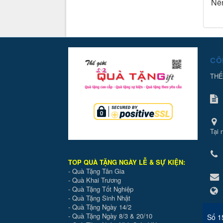
Nên
CÔ
THẾ
Tại 
TOP QUÀ TẶNG NGÀY LỄ & SỰ KIỆ
N
:
-
Quà Tặng Tân Gia
-
Quà Khai Trương
-
Quà Tặng Tốt Nghiệp
-
Quà Tặng Sinh Nhật
-
Quà Tặng Ngày 14/2
-
Quà Tặng Ngày 8/3 & 20/10
Số 1