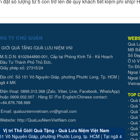
 đặt số lượng từ 5 con trở lên để quý khách tiết kiệm phí ship! 
NG TY CHỦ QUẢN
WEBS
Quà L
(
)
 GIỚI QUÀ TẶNG
QUÀ LƯU NIỆM VN
MB Bấ
Số Đẹ
M.S.D.N: 8102944890-001, Cấp tại Phòng Kinh Tế - Kế Hoạch
Ô tô V
Đầu Tư Thành Phố Thủ Đức.
Tin Đ
Giấy phép số: 27315/24
Ngoại
Địa chỉ:
Số 151 Võ Nguyên Giáp, phường Phước Long, Tp. HCM |
Ngoại
ngã 4 MK
Vietna
Điện thoại:
0899.313.368 (Zalo, Viber, Line, Facebook, WhatsApp)
TOP C
hoặc 0909.002.007 - Hàng Sỉ /For English/Chinese contact:
-
Quà 
+84.876.768.999
-
Quà 
Email:
qualuuniemvietnam.vn@gmail.com
-
Quà 
-
Quà 
Website:
http://QuaLuuNiemVietNam.com
-
Quà 
-
Quà 
Vị trí Thế Giới Quà Tặng - Quà Lưu Niệm Việt Nam
- Quà 
51 Võ Nguyên Giáp, phường Phước Long, tp. HCM | Tại ngã 4
-
Quà 