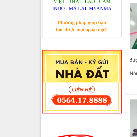
VIỆT - THÁI - LÀO - CAM
INDO - MÃ LAI- MYANMA
Phương pháp giúp bạn
học được mọi ngoại ngữ!
đượ
Nên