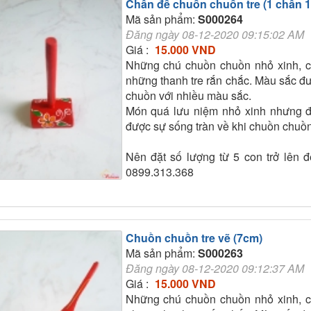
Chân đế chuồn chuồn tre (1 chân 
Mã sản phẩm:
S000264
Đăng ngày 08-12-2020 09:15:02 AM
Giá :
15.000 VND
Những chú chuồn chuồn nhỏ xinh, c
những thanh tre rắn chắc. Màu sắc đư
chuồn với nhiều màu sắc.
Món quá lưu niệm nhỏ xinh nhưng đ
được sự sống tràn về khi chuồn chuồn
Nên đặt số lượng từ 5 con trở lên để
0899.313.368
Chuồn chuồn tre vẽ (7cm)
Mã sản phẩm:
S000263
Đăng ngày 08-12-2020 09:12:37 AM
Giá :
15.000 VND
Những chú chuồn chuồn nhỏ xinh, c