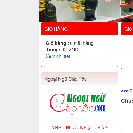
GIỎ HÀNG
Giỏ
Giỏ hàng :
0
mặt hàng
Tổng :
0
VND
Xem chi tiết
Ngoại Ngữ Cấp Tốc
>>> C
Chuồ
ANH - HOA - NHẬT - HÀN