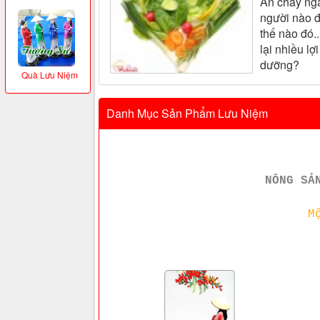
Ăn chay ngà
người nào đ
thế nào đó.
lại nhiều l
dưỡng?
Quà Lưu Niệm
Danh Mục Sản Phẩm Lưu Niệm
NÔNG SẢ
M