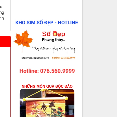
ạc
ang
inh
NHỮNG MÓN QUÀ ĐỘC ĐÁO