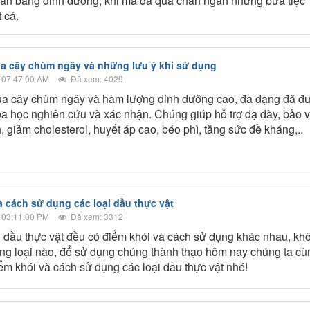
 cân bằng dinh dưỡng, khi mà đã quá chán ngán những bữa tiệc
t cá.
a cây chùm ngây và những lưu ý khi sử dụng
 07:47:00 AM
Đã xem: 4029
ủa cây chùm ngây và hàm lượng dinh dưỡng cao, đa dạng đã đ
a học nghiên cứu và xác nhận. Chúng giúp hỗ trợ dạ dày, bảo 
, giảm cholesterol, huyết áp cao, béo phì, tăng sức đề kháng,..
à cách sử dụng các loại dầu thực vật
 03:11:00 PM
Đã xem: 3312
i dầu thực vật đều có điểm khói và cách sử dụng khác nhau, kh
ống loại nào, để sử dụng chúng thành thạo hôm nay chúng ta cù
iểm khói và cách sử dụng các loại dầu thực vật nhé!