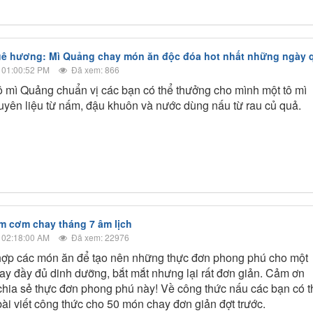
uê hương: Mì Quảng chay món ăn độc đóa hot nhất những ngày 
 01:00:52 PM
Đã xem: 866
 mì Quảng chuẩn vị các bạn có thể thưởng cho mình một tô mì
uyên liệu từ nấm, đậu khuôn và nước dùng nấu từ rau củ quả.
m cơm chay tháng 7 âm lịch
 02:18:00 AM
Đã xem: 22976
hợp các món ăn để tạo nên những thực đơn phong phú cho một
y đầy đủ dinh dưỡng, bắt mắt nhưng lại rất đơn giản. Cảm ơn
chia sẻ thực đơn phong phú này! Về công thức nấu các bạn có t
ài viết công thức cho 50 món chay đơn giản đợt trước.