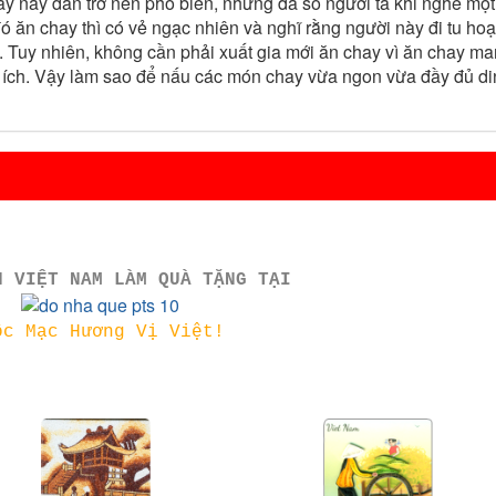
y nay dần trở nên phổ biến, nhưng đa số người ta khi nghe một
ó ăn chay thì có vẻ ngạc nhiên và nghĩ rằng người này đi tu ho
.. Tuy nhiên, không cần phải xuất gia mới ăn chay vì ăn chay m
ợi ích. Vậy làm sao để nấu các món chay vừa ngon vừa đầy đủ d
N VIỆT NAM LÀM QUÀ TẶNG TẠI
ộc Mạc Hương Vị Việt!