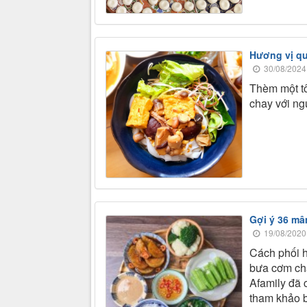
Hương vị q
30/08/2024
Thèm một tô
chay với ng
Gợi ý 36 mâ
19/08/2020
Cách phối 
bưa cơm cha
Afamily đã 
tham khảo b