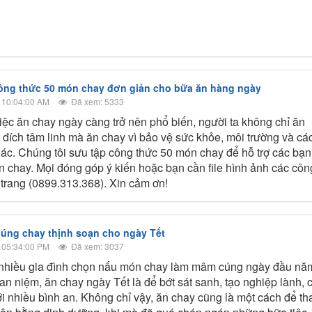
ông thức 50 món chay đơn giản cho bữa ăn hàng ngày
 10:04:00 AM
Đã xem: 5333
iệc ăn chay ngày càng trở nên phổ biến, người ta không chỉ ăn
 đích tâm linh mà ăn chay vì bảo vệ sức khỏe, môi trường và cá
ác. Chúng tôi sưu tập công thức 50 món chay để hỗ trợ các bạn
ăn chay. Mọi đóng góp ý kiến hoặc bạn cần file hình ảnh các côn
a trang (0899.313.368). Xin cảm ơn!
úng chay thịnh soạn cho ngày Tết
 05:34:00 PM
Đã xem: 3037
nhiều gia đình chọn nấu món chay làm mâm cúng ngày đầu nă
an niệm, ăn chay ngày Tết là để bớt sát sanh, tạo nghiệp lành, 
 nhiều bình an. Không chỉ vậy, ăn chay cũng là một cách để th