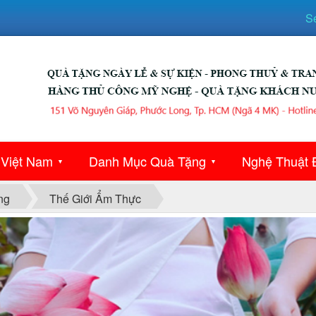
S
 Việt Nam
Danh Mục Quà Tặng
Nghệ Thuật 
▼
▼
ng
Thế Giới Ẩm Thực