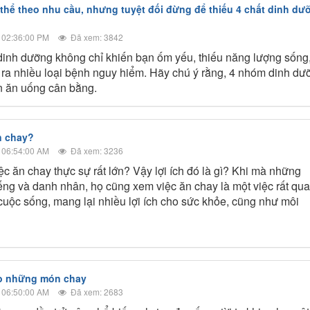
thể theo nhu cầu, nhưng tuyệt đối đừng để thiếu 4 chất dinh dư
 02:36:00 PM
Đã xem: 3842
dinh dưỡng không chỉ khiến bạn ốm yếu, thiếu năng lượng sống
ra nhiều loại bệnh nguy hiểm. Hãy chú ý rằng, 4 nhóm dinh dư
n ăn uống cân bằng.
n chay?
 06:54:00 AM
Đã xem: 3236
iệc ăn chay thực sự rất lớn? Vậy lợi ích đó là gì? Khi mà những
iếng và danh nhân, họ cũng xem việc ăn chay là một việc rất qu
 cuộc sống, mang lại nhiều lợi ích cho sức khỏe, cũng như môi
ho những món chay
 06:50:00 AM
Đã xem: 2683