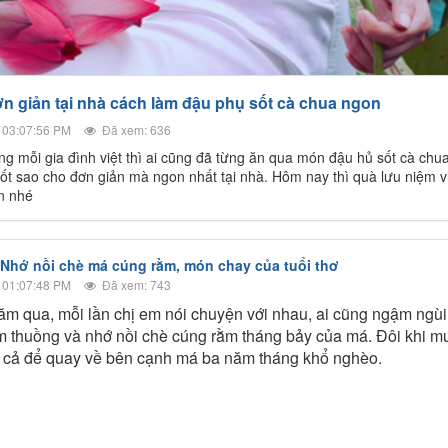
ơn giản tại nhà cách làm đậu phụ sốt cà chua ngon
 03:07:56 PM
Đã xem: 636
ng mỗi gia đình việt thì ai cũng đã từng ăn qua món đậu hủ sốt cà chu
sốt sao cho đơn giản mà ngon nhất tại nhà. Hôm nay thì quà lưu niệm v
ến nhé
 Nhớ nồi chè má cúng rằm, món chay của tuổi thơ
 01:07:48 PM
Đã xem: 743
m qua, mỗi lần chị em nói chuyện với nhau, ai cũng ngậm ngùi
èm thuồng và nhớ nồi chè cúng rằm tháng bảy của má. Đôi khi m
t cả để quay về bên cạnh má ba năm tháng khổ nghèo.