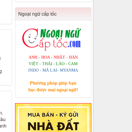
Ngoại ngữ cấp tốc
c
ANH - HOA - NHẬT - HÀN
VIỆT - THÁI - LÀO - CAM
g
INDO - MÃ LAI- MYANMA
Phương pháp giúp bạn
học được mọi ngoại ngữ!
m.
cầu
anh