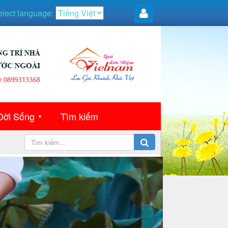
elect language:
Đời Sống
Tìm kiếm
▼