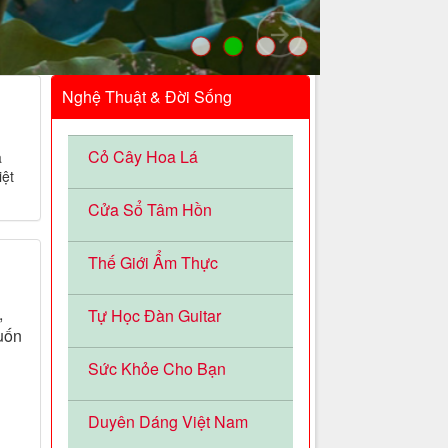
Nghệ Thuật & Đời Sống
Cỏ Cây Hoa Lá
a
iệt
Cửa Sổ Tâm Hồn
Thế Giới Ẩm Thực
,
Tự Học Đàn Guitar
uốn
Sức Khỏe Cho Bạn
Duyên Dáng Việt Nam