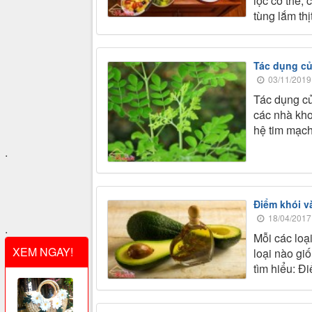
lọc cơ thể,
tùng lắm thị
Tác dụng củ
03/11/2019
Tác dụng c
các nhà kho
hệ tim mạch
.
Điểm khói v
18/04/2017
.
Mỗi các loạ
XEM NGAY!
loại nào gi
tìm hiểu: Đ