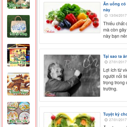
Ăn uống có 
này
13/04/2017
Thiếu chất 
mà còn gây 
này bạn nê
Tại sao ta ă
27/01/2017
Lợi ích từ v
người nổi t
trọng trong
trường.
Tuyệt kỷ c
27/01/2017