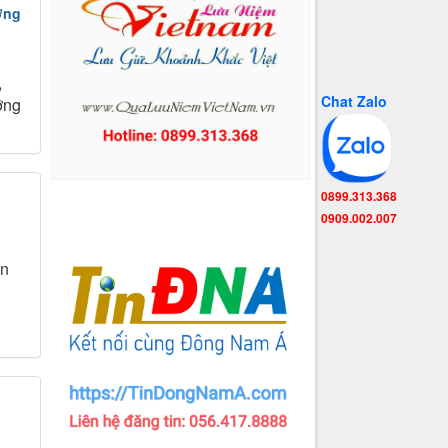
ỡng
,
Chat Zalo
ỡng
0899.313.368
0909.002.007
an