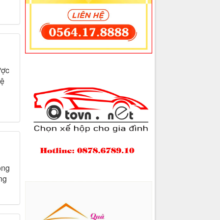
ược
vệ
ông
ng