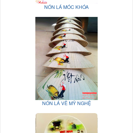
NÓN LÁ MÓC KHÓA
NÓN LÁ VẼ MỸ NGHỆ