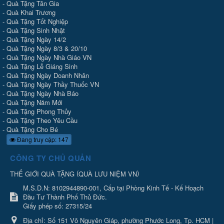
-
Quà Tặng Tân Gia
-
Quà Khai Trương
-
Quà Tặng Tốt Nghiệp
-
Quà Tặng Sinh Nhật
-
Quà Tặng Ngày 14/2
-
Quà Tặng Ngày 8/3 & 20/10
-
Quà Tặng Ngày Nhà Giáo VN
-
Quà Tặng Lễ Giáng Sinh
-
Quà Tặng Ngày Doanh Nhân
-
Quà Tặng Ngày Thầy Thuốc VN
-
Quà Tặng Ngày Nhà Báo
-
Quà Tặng Năm Mới
-
Quà Tặng Phong Thủy
-
Quà Tặng Theo Yêu Cầu
-
Quà Tặng Cho Bé
Đang truy cập: 147
CÔNG TY CHỦ QUẢN
(
)
THẾ GIỚI QUÀ TẶNG
QUÀ LƯU NIỆM VN
M.S.D.N: 8102944890-001, Cấp tại Phòng Kinh Tế - Kế Hoạch
Đầu Tư Thành Phố Thủ Đức.
Giấy phép số: 27315/24
Địa chỉ:
Số 151 Võ Nguyên Giáp, phường Phước Long, Tp. HCM |