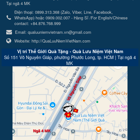
Tại ngã 4 MK
Điện thoại:
0899.313.368 (Zalo, Viber, Line, Facebook,
WhatsApp) hoặc 0909.002.007 - Hàng Sỉ /For English/Chinese
contact: +84.876.768.999
Email:
qualuuniemvietnam.vn@gmail.com
Website:
http://QuaLuuNiemVietNam.com
Vị trí Thế Giới Quà Tặng - Quà Lưu Niệm Việt Nam
Số 151 Võ Nguyên Giáp, phường Phước Long, tp. HCM | Tại ngã 4
MK