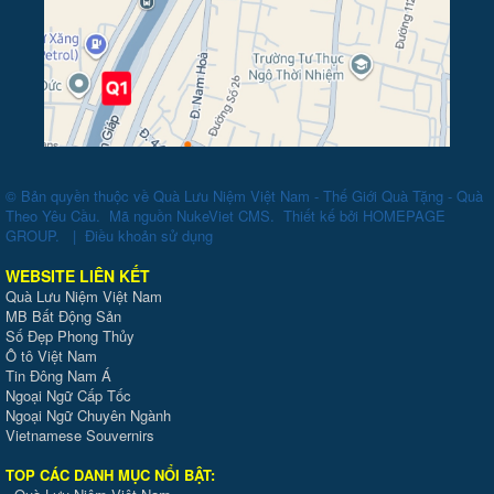
© Bản quyền thuộc về
Quà Lưu Niệm Việt Nam - Thế Giới Quà Tặng - Quà
Theo Yêu Cầu
.
Mã nguồn
NukeViet CMS
.
Thiết kế bởi
HOMEPAGE
GROUP
.
|
Điều khoản sử dụng
WEBSITE LIÊN KẾT
Quà Lưu Niệm Việt Nam
MB Bất Động Sản
Số Đẹp Phong Thủy
Ô tô Việt Nam
Tin Đông Nam Á
Ngoại Ngữ Cấp Tốc
Ngoại Ngữ Chuyên Ngành
Vietnamese Souvernirs
TOP CÁC DANH MỤC NỔI BẬT: