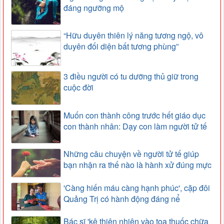
đáng ngưỡng mộ
“Hữu duyên thiên lý năng tương ngộ, vô
duyên đối diện bất tương phùng”
3 điều người có tu dưỡng thủ giữ trong
cuộc đời
Muốn con thành công trước hết giáo dục
con thành nhân: Dạy con làm người tử tế
Những câu chuyện về người tử tế giúp
bạn nhận ra thế nào là hành xử đúng mực
'Càng hiến máu càng hạnh phúc', cặp đôi
Quảng Trị có hành động đáng nể
Bác sĩ 'kê thiên nhiên vào toa thuốc chữa