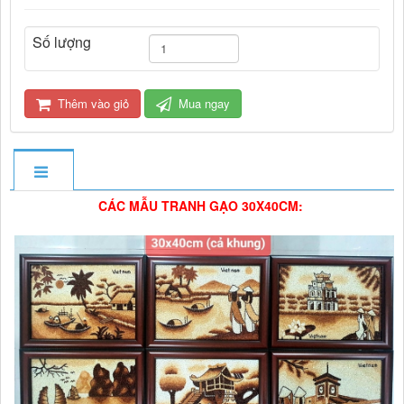
Số lượng
Thêm vào giỏ
Mua ngay
CÁC MẪU TRANH GẠO 30X40CM: