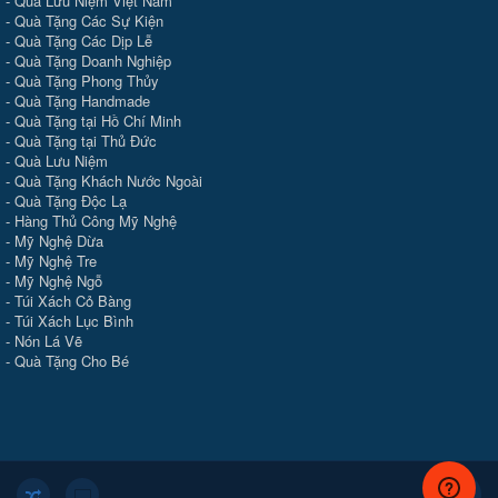
-
Quà Lưu Niệm Việt Nam
-
Quà Tặng Các Sự Kiện
-
Quà Tặng Các Dịp Lễ
-
Quà Tặng Doanh Nghiệp
-
Quà Tặng Phong Thủy
-
Quà Tặng Handmade
- Quà Tặng tại Hồ Chí Minh
-
Quà Tặng tại Thủ Đức
-
Quà Lưu Niệm
-
Quà Tặng Khách Nước Ngoài
-
Quà Tặng Độc Lạ
-
Hàng Thủ Công Mỹ Nghệ
-
Mỹ Nghệ Dừa
-
Mỹ Nghệ Tre
-
Mỹ Nghệ Ngỗ
-
Túi Xách Cỏ Bàng
-
Túi Xách Lục Bình
-
Nón Lá Vẽ
-
Quà Tặng Cho Bé