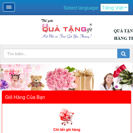
Select language:
UÀ NGÀY LỄ
Giỏ Hàng Của Bạn
Chi tiết giỏ hàng