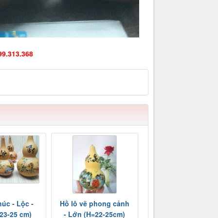
9.313.368
úc - Lộc -
Hồ lô vẽ phong cảnh
23-25 cm)
- Lớn (H=22-25cm)