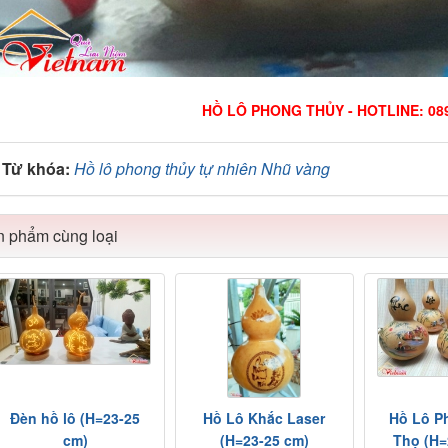
HỒ LÔ PHONG THỦY - HOTLINE: 089
Từ khóa:
Hồ lô phong thủy tự nhiên Nhũ vàng
 phẩm cùng loại
Đèn hồ lô (H=23-25
Hồ Lô Khắc Laser
Hồ Lô Ph
cm)
(H=23-25 cm)
Thọ (H=