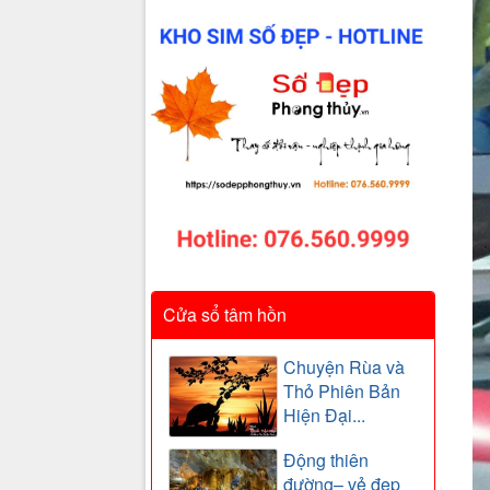
Cửa sổ tâm hồn
Chuyện Rùa và
Thỏ Phiên Bản
Hiện Đại...
Động thiên
đường– vẻ đẹp