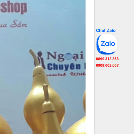
Chat Zalo
0899.313.368
0909.002.007