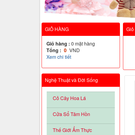
GIỎ HÀNG
Giỏ
Giỏ hàng :
0
mặt hàng
Tổng :
0
VND
Xem chi tiết
Nghệ Thuật và Đời Sống
Cỏ Cây Hoa Lá
Cửa Sổ Tâm Hồn
Thế Giới Ẩm Thực