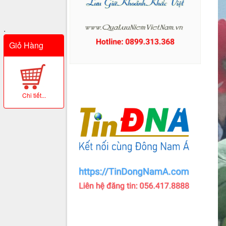
.
Giỏ Hàng
Chi tiết...