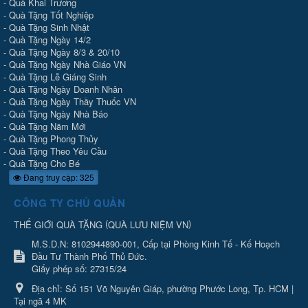
-
Quà Khai Trương
-
Quà Tặng Tốt Nghiệp
-
Quà Tặng Sinh Nhật
-
Quà Tặng Ngày 14/2
-
Quà Tặng Ngày 8/3 & 20/10
-
Quà Tặng Ngày Nhà Giáo VN
-
Quà Tặng Lễ Giáng Sinh
-
Quà Tặng Ngày Doanh Nhân
-
Quà Tặng Ngày Thầy Thuốc VN
-
Quà Tặng Ngày Nhà Báo
-
Quà Tặng Năm Mới
-
Quà Tặng Phong Thủy
-
Quà Tặng Theo Yêu Cầu
-
Quà Tặng Cho Bé
Đang truy cập: 325
CÔNG TY CHỦ QUẢN
(
)
THẾ GIỚI QUÀ TẶNG
QUÀ LƯU NIỆM VN
M.S.D.N: 8102944890-001, Cấp tại Phòng Kinh Tế - Kế Hoạch
Đầu Tư Thành Phố Thủ Đức.
Giấy phép số: 27315/24
Địa chỉ:
Số 151 Võ Nguyên Giáp, phường Phước Long, Tp. HCM |
Tại ngã 4 MK