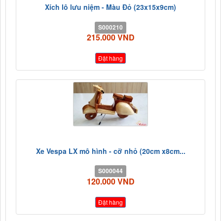
Xích lô lưu niệm - Màu Đỏ (23x15x9cm)
S000210
215.000 VND
Đặt hàng
Xe Vespa LX mô hình - cỡ nhỏ (20cm x8cm...
S000044
120.000 VND
Đặt hàng