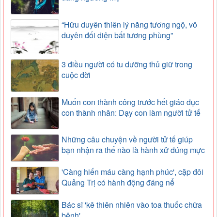
“Hữu duyên thiên lý năng tương ngộ, vô
duyên đối diện bất tương phùng”
3 điều người có tu dưỡng thủ giữ trong
cuộc đời
Muốn con thành công trước hết giáo dục
con thành nhân: Dạy con làm người tử tế
Những câu chuyện về người tử tế giúp
bạn nhận ra thế nào là hành xử đúng mực
'Càng hiến máu càng hạnh phúc', cặp đôi
Quảng Trị có hành động đáng nể
Bác sĩ 'kê thiên nhiên vào toa thuốc chữa
bệnh'