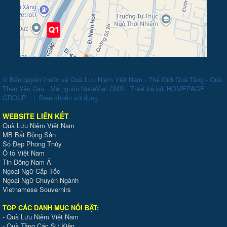
© Bản quyền thuộc về
Quà Lưu Niệm Việt Nam - Thế Giới Quà Tặng - Quà
Theo Yêu Cầu
.
Mã nguồn
NukeViet CMS
.
Thiết kế bởi
HOMEPAGE
GROUP
.
|
Điều khoản sử dụng
WEBSITE LIÊN KẾT
Quà Lưu Niệm Việt Nam
MB Bất Động Sản
Số Đẹp Phong Thủy
Ô tô Việt Nam
Tin Đông Nam Á
Ngoại Ngữ Cấp Tốc
Ngoại Ngữ Chuyên Ngành
Vietnamese Souvernirs
TOP CÁC DANH MỤC NỔI BẬT:
-
Quà Lưu Niệm Việt Nam
-
Quà Tặng Các Sự Kiện