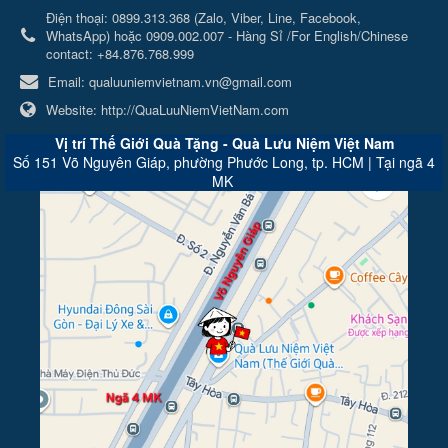
Điện thoại:
0899.313.368 (Zalo, Viber, Line, Facebook,
WhatsApp) hoặc 0909.002.007 - Hàng Sỉ /For English/Chinese
contact: +84.876.768.999
Email:
qualuuniemvietnam.vn@gmail.com
Website:
http://QuaLuuNiemVietNam.com
Vị trí Thế Giới Quà Tặng - Quà Lưu Niệm Việt Nam
Số 151 Võ Nguyên Giáp, phường Phước Long, tp. HCM | Tại ngã 4
MK