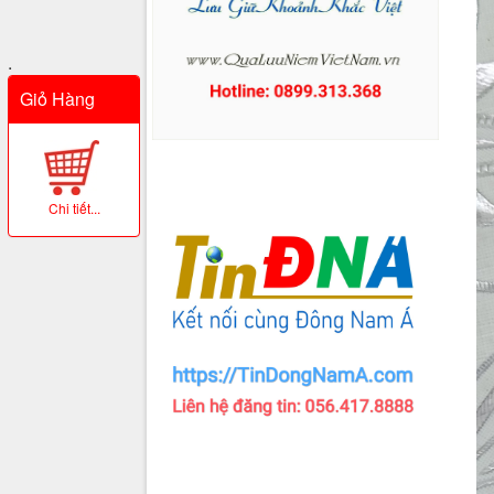
.
Giỏ Hàng
Chi tiết...