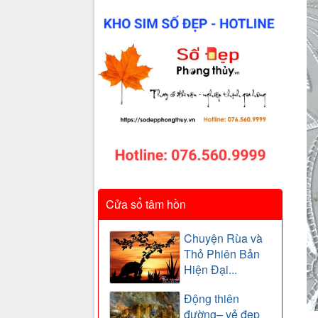
Cửa sổ tâm hồn
Chuyện Rùa và
Thỏ Phiên Bản
Hiện Đại...
Động thiên
đường– vẻ đẹp