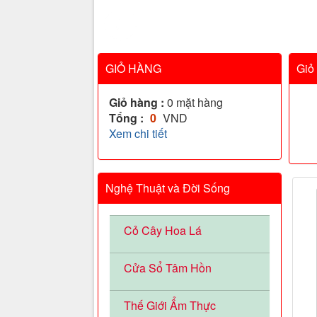
GIỎ HÀNG
Giỏ
Giỏ hàng :
0
mặt hàng
Tổng :
0
VND
Xem chi tiết
Nghệ Thuật và Đời Sống
Cỏ Cây Hoa Lá
Cửa Sổ Tâm Hồn
Thế Giới Ẩm Thực