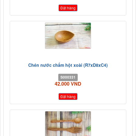
Đặt hàng
Chén nước chấm hột xoài (R7xD8xC4)
S000331
42.000 VND
Đặt hàng