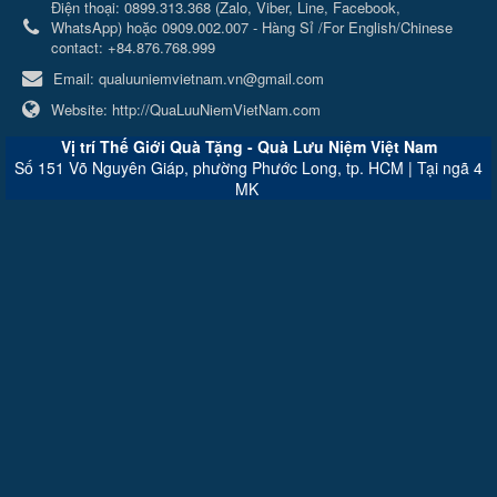
Điện thoại:
0899.313.368 (Zalo, Viber, Line, Facebook,
WhatsApp) hoặc 0909.002.007 - Hàng Sỉ /For English/Chinese
contact: +84.876.768.999
Email:
qualuuniemvietnam.vn@gmail.com
Website:
http://QuaLuuNiemVietNam.com
Vị trí Thế Giới Quà Tặng - Quà Lưu Niệm Việt Nam
Số 151 Võ Nguyên Giáp, phường Phước Long, tp. HCM | Tại ngã 4
MK