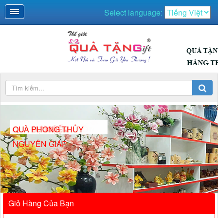
Select language:
417 SONG HÀNH VÕ
QUÀ NGÀY LỄ
QUÀ SỰ KIỆN
QUÀ LƯU NIỆM
QUÀ PHONG THỦY
NGUYÊN GIÁP
Giỏ Hàng Của Bạn