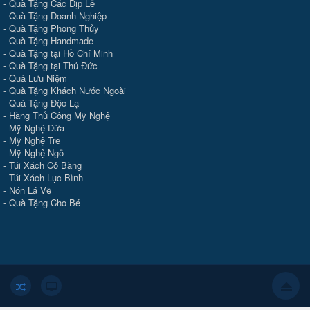
-
Quà Tặng Các Dịp Lễ
-
Quà Tặng Doanh Nghiệp
-
Quà Tặng Phong Thủy
-
Quà Tặng Handmade
- Quà Tặng tại Hồ Chí Minh
-
Quà Tặng tại Thủ Đức
-
Quà Lưu Niệm
-
Quà Tặng Khách Nước Ngoài
-
Quà Tặng Độc Lạ
-
Hàng Thủ Công Mỹ Nghệ
-
Mỹ Nghệ Dừa
-
Mỹ Nghệ Tre
-
Mỹ Nghệ Ngỗ
-
Túi Xách Cỏ Bàng
-
Túi Xách Lục Bình
-
Nón Lá Vẽ
-
Quà Tặng Cho Bé