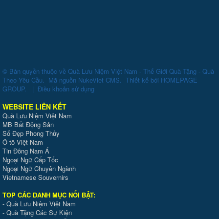
© Bản quyền thuộc về
Quà Lưu Niệm Việt Nam - Thế Giới Quà Tặng - Quà
Theo Yêu Cầu
.
Mã nguồn
NukeViet CMS
.
Thiết kế bởi
HOMEPAGE
GROUP
.
|
Điều khoản sử dụng
WEBSITE LIÊN KẾT
Quà Lưu Niệm Việt Nam
MB Bất Động Sản
Số Đẹp Phong Thủy
Ô tô Việt Nam
Tin Đông Nam Á
Ngoại Ngữ Cấp Tốc
Ngoại Ngữ Chuyên Ngành
Vietnamese Souvernirs
TOP CÁC DANH MỤC NỔI BẬT:
-
Quà Lưu Niệm Việt Nam
-
Quà Tặng Các Sự Kiện