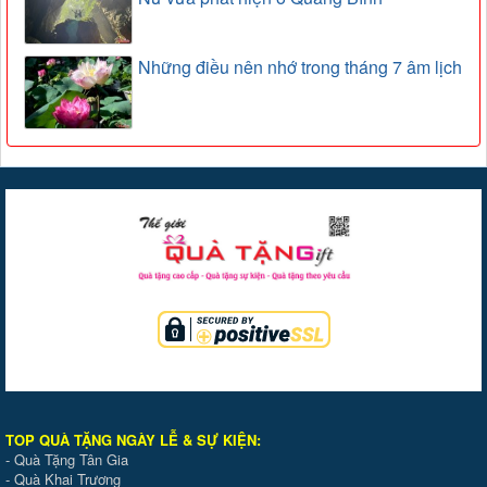
Những điều nên nhớ trong tháng 7 âm lịch
TOP QUÀ TẶNG NGÀY LỄ & SỰ KIỆ
N
:
-
Quà Tặng Tân Gia
-
Quà Khai Trương