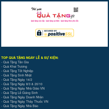
TOP QUÀ TẶNG NGÀY LỄ & SỰ KIỆ
N
:
-
Quà Tặng Tân Gia
-
Quà Khai Trương
-
Quà Tặng Tốt Nghiệp
-
Quà Tặng Sinh Nhật
-
Quà Tặng Ngày 14/2
-
Quà Tặng Ngày 8/3 & 20/10
-
Quà Tặng Ngày Nhà Giáo VN
-
Quà Tặng Lễ Giáng Sinh
-
Quà Tặng Ngày Doanh Nhân
-
Quà Tặng Ngày Thầy Thuốc VN
-
Quà Tặng Ngày Nhà Báo