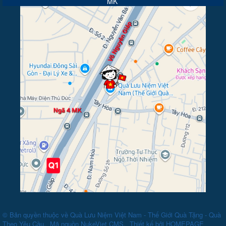
MK
© Bản quyền thuộc về
Quà Lưu Niệm Việt Nam - Thế Giới Quà Tặng - Quà
Theo Yêu Cầu
.
Mã nguồn
NukeViet CMS
.
Thiết kế bởi
HOMEPAGE