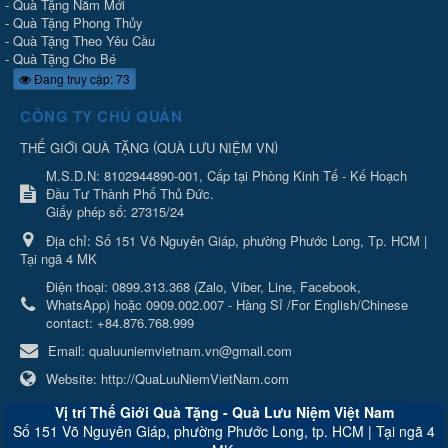
-
Quà Tặng Năm Mới
-
Quà Tặng Phong Thủy
-
Quà Tặng Theo Yêu Cầu
-
Quà Tặng Cho Bé
Đang truy cập: 73
CÔNG TY CHỦ QUẢN
(
)
THẾ GIỚI QUÀ TẶNG
QUÀ LƯU NIỆM VN
M.S.D.N: 8102944890-001, Cấp tại Phòng Kinh Tế - Kế Hoạch
Đầu Tư Thành Phố Thủ Đức.
Giấy phép số: 27315/24
Địa chỉ:
Số 151 Võ Nguyên Giáp, phường Phước Long, Tp. HCM |
Tại ngã 4 MK
Điện thoại:
0899.313.368 (Zalo, Viber, Line, Facebook,
WhatsApp) hoặc 0909.002.007 - Hàng Sỉ /For English/Chinese
contact: +84.876.768.999
Email:
qualuuniemvietnam.vn@gmail.com
Website:
http://QuaLuuNiemVietNam.com
Vị trí Thế Giới Quà Tặng - Quà Lưu Niệm Việt Nam
Số 151 Võ Nguyên Giáp, phường Phước Long, tp. HCM | Tại ngã 4