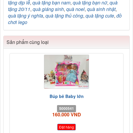
tặng dịp lễ
,
quà tặng bạn nam
,
quà tặng bạn nữ
,
quà
tặng 20/11
,
quà giáng sinh
,
quà noel
,
quà sinh nhật
,
quà tặng ý nghĩa
,
quà tặng thủ công
,
quà tặng cute
,
đồ
chơi lego
Sản phẩm cùng loại
Búp bê Baby lớn
S000541
160.000 VND
Đặt hàng