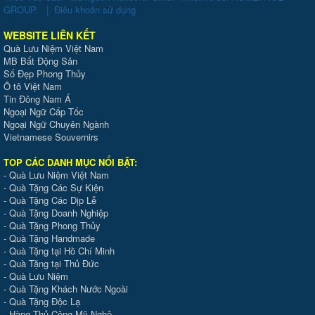
GROUP
.
|
Điều khoản sử dụng
WEBSITE LIÊN KẾT
Quà Lưu Niệm Việt Nam
MB Bất Động Sản
Số Đẹp Phong Thủy
Ô tô Việt Nam
Tin Đông Nam Á
Ngoại Ngữ Cấp Tốc
Ngoại Ngữ Chuyên Ngành
Vietnamese Souvernirs
TOP CÁC DANH MỤC NỔI BẬT:
-
Quà Lưu Niệm Việt Nam
-
Quà Tặng Các Sự Kiện
-
Quà Tặng Các Dịp Lễ
-
Quà Tặng Doanh Nghiệp
-
Quà Tặng Phong Thủy
-
Quà Tặng Handmade
- Quà Tặng tại Hồ Chí Minh
-
Quà Tặng tại Thủ Đức
-
Quà Lưu Niệm
-
Quà Tặng Khách Nước Ngoài
-
Quà Tặng Độc Lạ
-
Hàng Thủ Công Mỹ Nghệ