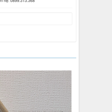
ên hệ: 0899.313.368