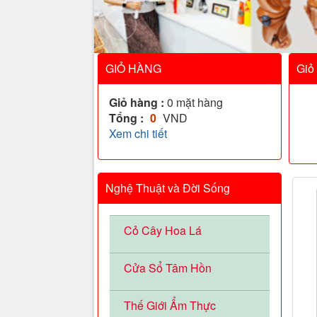
GIỎ HÀNG
Giỏ
Giỏ hàng :
0
mặt hàng
Tổng :
0
VND
Xem chi tiết
Nghệ Thuật và Đời Sống
Cỏ Cây Hoa Lá
Cửa Sổ Tâm Hồn
Thế Giới Ẩm Thực