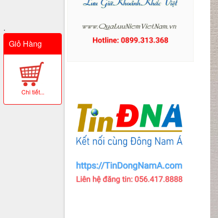
.
Giỏ Hàng
Chi tiết...