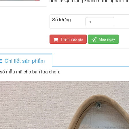
đến lạ! Quà tặng khách nước ngoài. Li
Số lượng
Thêm vào giỏ
Mua ngay
Chi tiết sản phẩm
 số mẫu mã cho bạn lựa chọn: