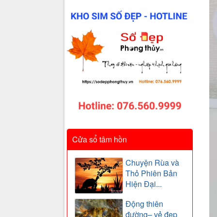
Cửa sổ tâm hồn
Chuyện Rùa và
Thỏ Phiên Bản
Hiện Đại...
Động thiên
đường– vẻ đẹp