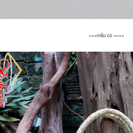
===mẫu cũ ====