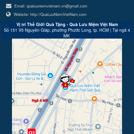
Email:
qualuuniemvietnam.vn@gmail.com
Website:
http://QuaLuuNiemVietNam.com
Vị trí Thế Giới Quà Tặng - Quà Lưu Niệm Việt Nam
Số 151 Võ Nguyên Giáp, phường Phước Long, tp. HCM | Tại ngã 4
MK