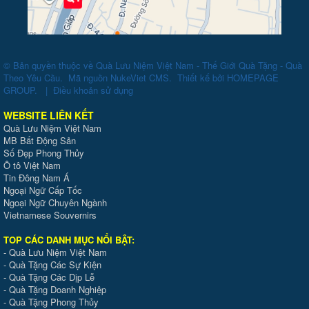
© Bản quyền thuộc về
Quà Lưu Niệm Việt Nam - Thế Giới Quà Tặng - Quà
Theo Yêu Cầu
.
Mã nguồn
NukeViet CMS
.
Thiết kế bởi
HOMEPAGE
GROUP
.
|
Điều khoản sử dụng
WEBSITE LIÊN KẾT
Quà Lưu Niệm Việt Nam
MB Bất Động Sản
Số Đẹp Phong Thủy
Ô tô Việt Nam
Tin Đông Nam Á
Ngoại Ngữ Cấp Tốc
Ngoại Ngữ Chuyên Ngành
Vietnamese Souvernirs
TOP CÁC DANH MỤC NỔI BẬT:
-
Quà Lưu Niệm Việt Nam
-
Quà Tặng Các Sự Kiện
-
Quà Tặng Các Dịp Lễ
-
Quà Tặng Doanh Nghiệp
-
Quà Tặng Phong Thủy