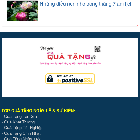
Những điều nên nhớ trong tháng 7 âm lịch
TOP QUÀ TẶNG NGÀY LỄ & SỰ KIỆ
N
:
-
Quà Tặng Tân Gia
-
Quà Khai Trương
-
Quà Tặng Tốt Nghiệp
-
Quà Tặng Sinh Nhật
-
Quà Tặng Ngày 14/2