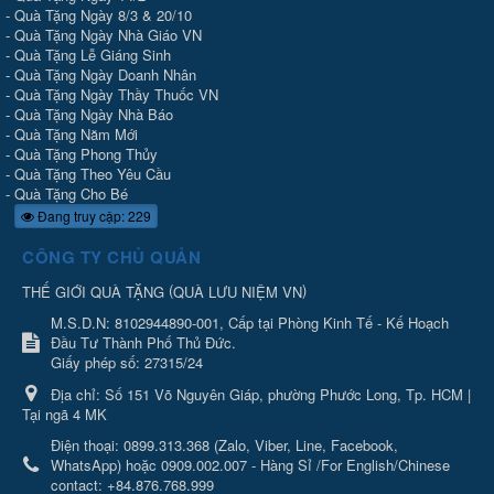
-
Quà Tặng Ngày 8/3 & 20/10
-
Quà Tặng Ngày Nhà Giáo VN
-
Quà Tặng Lễ Giáng Sinh
-
Quà Tặng Ngày Doanh Nhân
-
Quà Tặng Ngày Thầy Thuốc VN
-
Quà Tặng Ngày Nhà Báo
-
Quà Tặng Năm Mới
-
Quà Tặng Phong Thủy
-
Quà Tặng Theo Yêu Cầu
-
Quà Tặng Cho Bé
Đang truy cập: 229
CÔNG TY CHỦ QUẢN
(
)
THẾ GIỚI QUÀ TẶNG
QUÀ LƯU NIỆM VN
M.S.D.N: 8102944890-001, Cấp tại Phòng Kinh Tế - Kế Hoạch
Đầu Tư Thành Phố Thủ Đức.
Giấy phép số: 27315/24
Địa chỉ:
Số 151 Võ Nguyên Giáp, phường Phước Long, Tp. HCM |
Tại ngã 4 MK
Điện thoại:
0899.313.368 (Zalo, Viber, Line, Facebook,
WhatsApp) hoặc 0909.002.007 - Hàng Sỉ /For English/Chinese
contact: +84.876.768.999