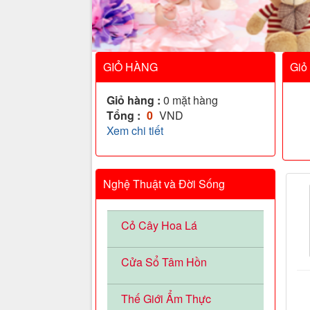
GIỎ HÀNG
Giỏ
Giỏ hàng :
0
mặt hàng
Tổng :
0
VND
Xem chi tiết
Nghệ Thuật và Đời Sống
Cỏ Cây Hoa Lá
Cửa Sổ Tâm Hồn
Thế Giới Ẩm Thực