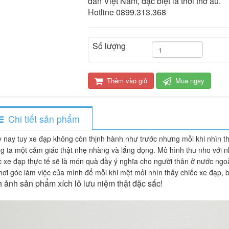
dân Việt Nam, đặc biệt là thời thơ ấu.
Hotline 0899.313.368
Số lượng
Thêm vào giỏ
Mua ngay
Chi tiết sản phẩm
 nay tuy xe đạp không còn thịnh hành như trước nhưng mỗi khi nhìn thấ
g ta một cảm giác thật nhẹ nhàng và lắng đọng. Mô hình thu nho với nhữ
c xe đạp thực tế sẽ là món quà đầy ý nghĩa cho người thân ở nước ngoà
nơi góc làm việc của mình để mỗi khi mệt mỏi nhìn thấy chiếc xe đạp, b
 ảnh sản phẩm xích lô lưu niệm thật đặc sắc!