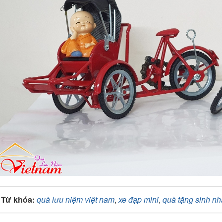
Từ khóa:
quà lưu niệm việt nam
,
xe đạp mini
,
quà tặng sinh nh