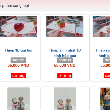
 phẩm cùng loại
Thiệp 3D trái tim
Thiệp sinh nhật 3D
Thiệp si
hình hộp quà
hình 
S000521
S000519
S0
55.000 VND
55.000 VND
55.0
Đặt hàng
Đặt hàng
Đặt