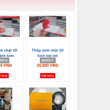
nh nhật 3D
Thiệp sinh nhật 3D
bánh kem
hình trái tim
00518
S000517
00 VND
55.000 VND
 hàng
Đặt hàng