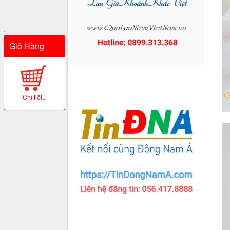
.
Giỏ Hàng
Chi tiết...