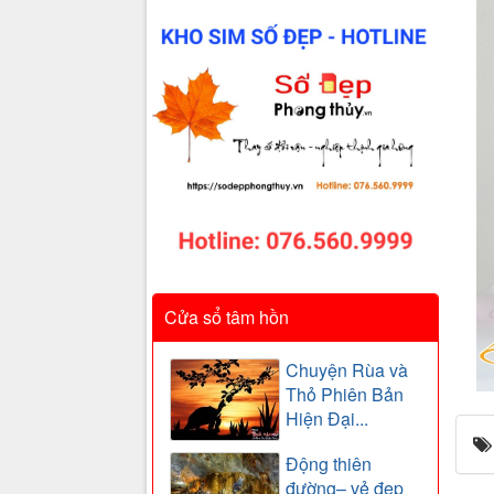
Cửa sổ tâm hồn
Chuyện Rùa và
Thỏ Phiên Bản
Hiện Đại...
Động thiên
đường– vẻ đẹp