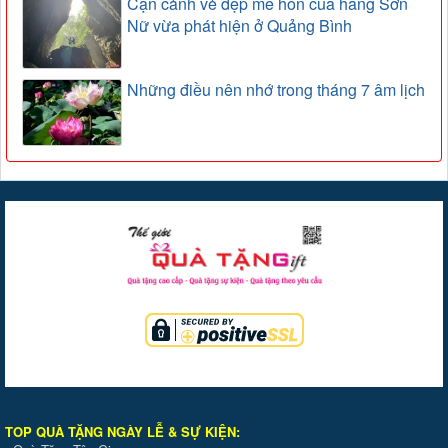
Cận cảnh vẻ đẹp mê hồn của hang Sơn
Nữ vừa phát hiện ở Quảng Bình
Những điều nên nhớ trong tháng 7 âm lịch
TOP QUÀ TẶNG NGÀY LỄ & SỰ KIỆ
N
: