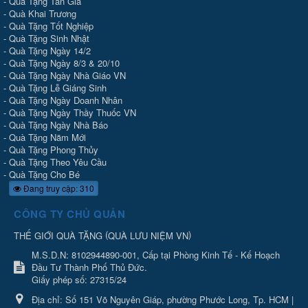
-
Quà Tặng Tân Gia
-
Quà Khai Trương
-
Quà Tặng Tốt Nghiệp
-
Quà Tặng Sinh Nhật
-
Quà Tặng Ngày 14/2
-
Quà Tặng Ngày 8/3 & 20/10
-
Quà Tặng Ngày Nhà Giáo VN
-
Quà Tặng Lễ Giáng Sinh
-
Quà Tặng Ngày Doanh Nhân
-
Quà Tặng Ngày Thầy Thuốc VN
-
Quà Tặng Ngày Nhà Báo
-
Quà Tặng Năm Mới
-
Quà Tặng Phong Thủy
-
Quà Tặng Theo Yêu Cầu
-
Quà Tặng Cho Bé
Đang truy cập: 310
CÔNG TY CHỦ QUẢN
(
)
THẾ GIỚI QUÀ TẶNG
QUÀ LƯU NIỆM VN
M.S.D.N: 8102944890-001, Cấp tại Phòng Kinh Tế - Kế Hoạch
Đầu Tư Thành Phố Thủ Đức.
Giấy phép số: 27315/24
Địa chỉ:
Số 151 Võ Nguyên Giáp, phường Phước Long, Tp. HCM |