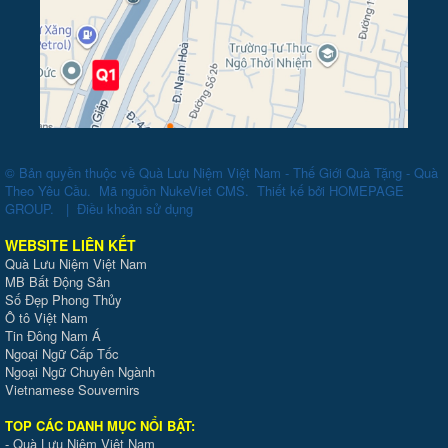
© Bản quyền thuộc về
Quà Lưu Niệm Việt Nam - Thế Giới Quà Tặng - Quà
Theo Yêu Cầu
.
Mã nguồn
NukeViet CMS
.
Thiết kế bởi
HOMEPAGE
GROUP
.
|
Điều khoản sử dụng
WEBSITE LIÊN KẾT
Quà Lưu Niệm Việt Nam
MB Bất Động Sản
Số Đẹp Phong Thủy
Ô tô Việt Nam
Tin Đông Nam Á
Ngoại Ngữ Cấp Tốc
Ngoại Ngữ Chuyên Ngành
Vietnamese Souvernirs
TOP CÁC DANH MỤC NỔI BẬT:
-
Quà Lưu Niệm Việt Nam