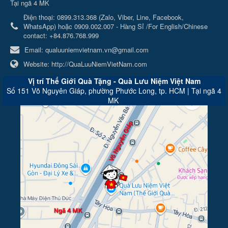
Tại ngã 4 MK
Điện thoại:
0899.313.368 (Zalo, Viber, Line, Facebook,
WhatsApp) hoặc 0909.002.007 - Hàng Sỉ /For English/Chinese
contact: +84.876.768.999
Email:
qualuuniemvietnam.vn@gmail.com
Website:
http://QuaLuuNiemVietNam.com
Vị trí Thế Giới Quà Tặng - Quà Lưu Niệm Việt Nam
Số 151 Võ Nguyên Giáp, phường Phước Long, tp. HCM | Tại ngã 4
MK