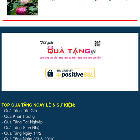
TOP QUÀ TẶNG NGÀY LỄ & SỰ KIỆ
N
:
-
Quà Tặng Tân Gia
-
Quà Khai Trương
-
Quà Tặng Tốt Nghiệp
-
Quà Tặng Sinh Nhật
-
Quà Tặng Ngày 14/2
-
Quà Tặng Ngày 8/3 & 20/10