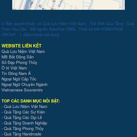
© Bản quyền thuộc về
Quà Lưu Niệm Việt Nam - Thế Giới Quà Tặng - Quà
Theo Yêu Cầu
.
Mã nguồn
NukeViet CMS
.
Thiết kế bởi
HOMEPAGE
GROUP
.
|
Điều khoản sử dụng
WEBSITE LIÊN KẾT
Quà Lưu Niệm Việt Nam
MB Bất Động Sản
Số Đẹp Phong Thủy
Ô tô Việt Nam
Tin Đông Nam Á
Ngoại Ngữ Cấp Tốc
Ngoại Ngữ Chuyên Ngành
Vietnamese Souvernirs
TOP CÁC DANH MỤC NỔI BẬT:
-
Quà Lưu Niệm Việt Nam
-
Quà Tặng Các Sự Kiện
-
Quà Tặng Các Dịp Lễ
-
Quà Tặng Doanh Nghiệp
-
Quà Tặng Phong Thủy
-
Quà Tặng Handmade