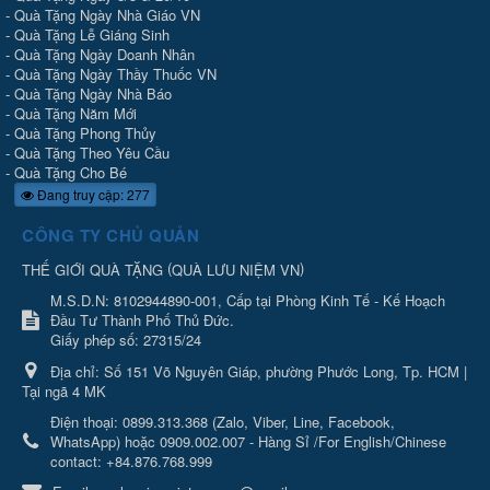
-
Quà Tặng Ngày Nhà Giáo VN
-
Quà Tặng Lễ Giáng Sinh
-
Quà Tặng Ngày Doanh Nhân
-
Quà Tặng Ngày Thầy Thuốc VN
-
Quà Tặng Ngày Nhà Báo
-
Quà Tặng Năm Mới
-
Quà Tặng Phong Thủy
-
Quà Tặng Theo Yêu Cầu
-
Quà Tặng Cho Bé
Đang truy cập: 277
CÔNG TY CHỦ QUẢN
(
)
THẾ GIỚI QUÀ TẶNG
QUÀ LƯU NIỆM VN
M.S.D.N: 8102944890-001, Cấp tại Phòng Kinh Tế - Kế Hoạch
Đầu Tư Thành Phố Thủ Đức.
Giấy phép số: 27315/24
Địa chỉ:
Số 151 Võ Nguyên Giáp, phường Phước Long, Tp. HCM |
Tại ngã 4 MK
Điện thoại:
0899.313.368 (Zalo, Viber, Line, Facebook,
WhatsApp) hoặc 0909.002.007 - Hàng Sỉ /For English/Chinese
contact: +84.876.768.999