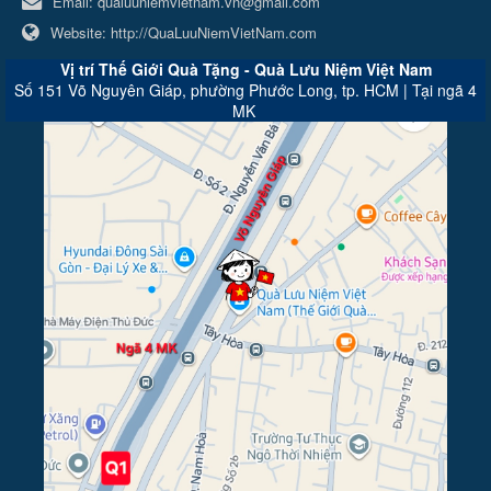
Email:
qualuuniemvietnam.vn@gmail.com
Website:
http://QuaLuuNiemVietNam.com
Vị trí Thế Giới Quà Tặng - Quà Lưu Niệm Việt Nam
Số 151 Võ Nguyên Giáp, phường Phước Long, tp. HCM | Tại ngã 4
MK