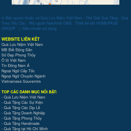
© Bản quyền thuộc về
Quà Lưu Niệm Việt Nam - Thế Giới Quà Tặng - Quà
Theo Yêu Cầu
.
Mã nguồn
NukeViet CMS
.
Thiết kế bởi
HOMEPAGE
GROUP
.
|
Điều khoản sử dụng
WEBSITE LIÊN KẾT
Quà Lưu Niệm Việt Nam
MB Bất Động Sản
Số Đẹp Phong Thủy
Ô tô Việt Nam
Tin Đông Nam Á
Ngoại Ngữ Cấp Tốc
Ngoại Ngữ Chuyên Ngành
Vietnamese Souvernirs
TOP CÁC DANH MỤC NỔI BẬT:
-
Quà Lưu Niệm Việt Nam
-
Quà Tặng Các Sự Kiện
-
Quà Tặng Các Dịp Lễ
-
Quà Tặng Doanh Nghiệp
-
Quà Tặng Phong Thủy
-
Quà Tặng Handmade
- Quà Tặng tại Hồ Chí Minh