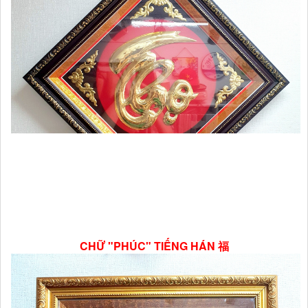
CHỮ "PHÚC" TIẾNG HÁN 福