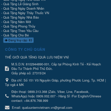
-
Quà Tặng Lễ Giáng Sinh
-
Quà Tặng Ngày Doanh Nhân
-
Quà Tặng Ngày Thầy Thuốc VN
-
Quà Tặng Ngày Nhà Báo
-
Quà Tặng Năm Mới
-
Quà Tặng Phong Thủy
-
Quà Tặng Theo Yêu Cầu
-
Quà Tặng Cho Bé
Đang truy cập: 83
CÔNG TY CHỦ QUẢN
(
)
THẾ GIỚI QUÀ TẶNG
QUÀ LƯU NIỆM VN
M.S.D.N: 8102944890-001, Cấp tại Phòng Kinh Tế - Kế Hoạch
Đầu Tư Thành Phố Thủ Đức.
Giấy phép số: 27315/24
Địa chỉ:
Số 151 Võ Nguyên Giáp, phường Phước Long, Tp. HCM |
Tại ngã 4 MK
Điện thoại:
0899.313.368 (Zalo, Viber, Line, Facebook,
WhatsApp) hoặc 0909.002.007 - Hàng Sỉ /For English/Chinese
contact: +84.876.768.999
Email:
qualuuniemvietnam.vn@gmail.com