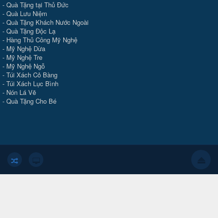
-
Quà Tặng tại Thủ Đức
-
Quà Lưu Niệm
-
Quà Tặng Khách Nước Ngoài
-
Quà Tặng Độc Lạ
-
Hàng Thủ Công Mỹ Nghệ
-
Mỹ Nghệ Dừa
-
Mỹ Nghệ Tre
-
Mỹ Nghệ Ngỗ
-
Túi Xách Cỏ Bàng
-
Túi Xách Lục Bình
-
Nón Lá Vẽ
-
Quà Tặng Cho Bé