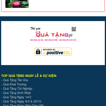
TOP QUÀ TẶNG NGÀY LỄ & SỰ KIỆ
N
:
-
Quà Tặng Tân Gia
-
Quà Khai Trương
-
Quà Tặng Tốt Nghiệp
-
Quà Tặng Sinh Nhật
-
Quà Tặng Ngày 14/2
-
Quà Tặng Ngày 8/3 & 20/10
-
Quà Tặng Ngày Nhà Giáo VN