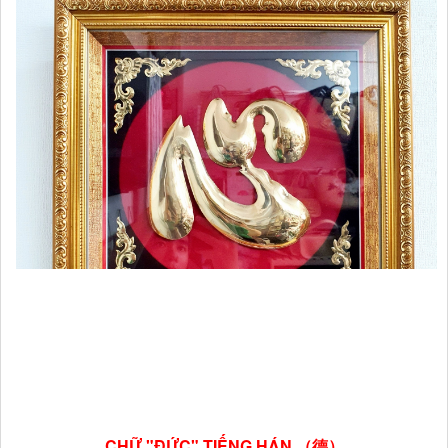
CHỮ "ĐỨC" TIẾNG HÁN （德）