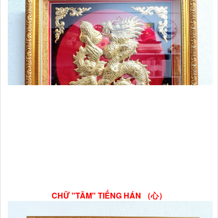
CHỮ "TÂM" TIẾNG HÁN （心）