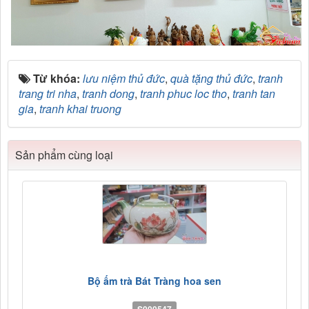
Từ khóa:
lưu niệm thủ đức
,
quà tặng thủ đức
,
tranh
trang tri nha
,
tranh dong
,
tranh phuc loc tho
,
tranh tan
gia
,
tranh khai truong
Sản phẩm cùng loại
Bộ ấm trà Bát Tràng hoa sen
S000547