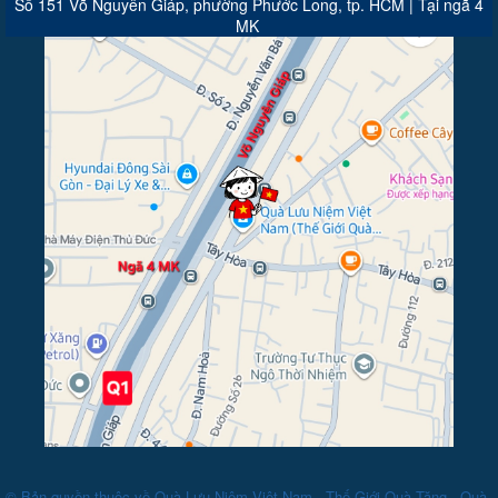
Số 151 Võ Nguyên Giáp, phường Phước Long, tp. HCM | Tại ngã 4
MK
© Bản quyền thuộc về
Quà Lưu Niệm Việt Nam - Thế Giới Quà Tặng - Quà