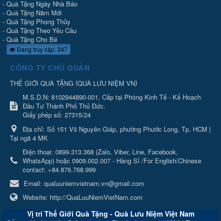
-
Quà Tặng Ngày Nhà Báo
-
Quà Tặng Năm Mới
-
Quà Tặng Phong Thủy
-
Quà Tặng Theo Yêu Cầu
-
Quà Tặng Cho Bé
Đang truy cập: 347
CÔNG TY CHỦ QUẢN
(
)
THẾ GIỚI QUÀ TẶNG
QUÀ LƯU NIỆM VN
M.S.D.N: 8102944890-001, Cấp tại Phòng Kinh Tế - Kế Hoạch
Đầu Tư Thành Phố Thủ Đức.
Giấy phép số: 27315/24
Địa chỉ:
Số 151 Võ Nguyên Giáp, phường Phước Long, Tp. HCM |
Tại ngã 4 MK
Điện thoại:
0899.313.368 (Zalo, Viber, Line, Facebook,
WhatsApp) hoặc 0909.002.007 - Hàng Sỉ /For English/Chinese
contact: +84.876.768.999
Email:
qualuuniemvietnam.vn@gmail.com
Website:
http://QuaLuuNiemVietNam.com
Vị trí Thế Giới Quà Tặng - Quà Lưu Niệm Việt Nam