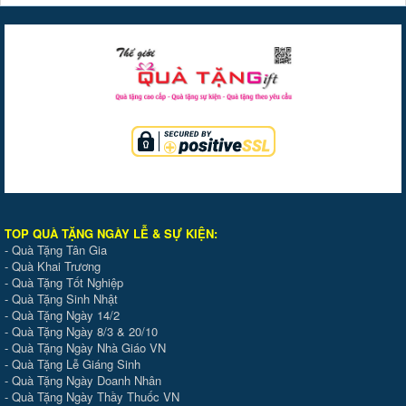
TOP QUÀ TẶNG NGÀY LỄ & SỰ KIỆ
N
:
-
Quà Tặng Tân Gia
-
Quà Khai Trương
-
Quà Tặng Tốt Nghiệp
-
Quà Tặng Sinh Nhật
-
Quà Tặng Ngày 14/2
-
Quà Tặng Ngày 8/3 & 20/10
-
Quà Tặng Ngày Nhà Giáo VN
-
Quà Tặng Lễ Giáng Sinh
-
Quà Tặng Ngày Doanh Nhân
-
Quà Tặng Ngày Thầy Thuốc VN