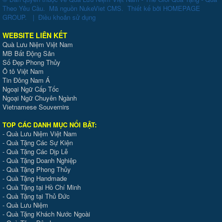
Theo Yêu Cầu
.
Mã nguồn
NukeViet CMS
.
Thiết kế bởi
HOMEPAGE
GROUP
.
|
Điều khoản sử dụng
WEBSITE LIÊN KẾT
Quà Lưu Niệm Việt Nam
MB Bất Động Sản
Số Đẹp Phong Thủy
Ô tô Việt Nam
Tin Đông Nam Á
Ngoại Ngữ Cấp Tốc
Ngoại Ngữ Chuyên Ngành
Vietnamese Souvernirs
TOP CÁC DANH MỤC NỔI BẬT:
-
Quà Lưu Niệm Việt Nam
-
Quà Tặng Các Sự Kiện
-
Quà Tặng Các Dịp Lễ
-
Quà Tặng Doanh Nghiệp
-
Quà Tặng Phong Thủy
-
Quà Tặng Handmade
- Quà Tặng tại Hồ Chí Minh
-
Quà Tặng tại Thủ Đức
-
Quà Lưu Niệm
-
Quà Tặng Khách Nước Ngoài