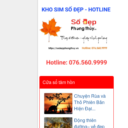
Cửa sổ tâm hồn
Chuyện Rùa và
Thỏ Phiên Bản
Hiện Đại...
Động thiên
đường– vẻ đẹp