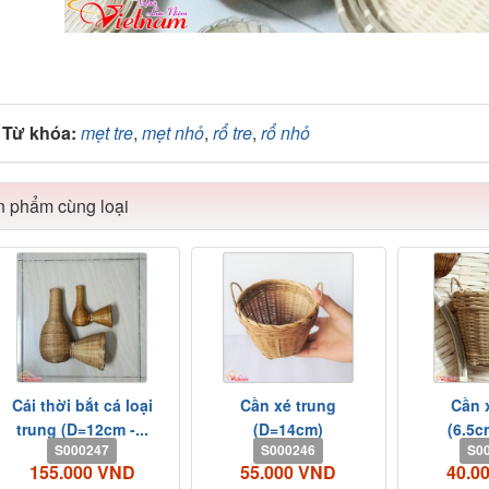
Từ khóa:
mẹt tre
,
mẹt nhỏ
,
rổ tre
,
rổ nhỏ
 phẩm cùng loại
Cái thời bắt cá loại
Cần xé trung
Cần 
trung (D=12cm -...
(D=14cm)
(6.5
S000247
S000246
S0
155.000 VND
55.000 VND
40.0