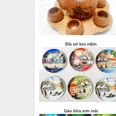
Đĩa sứ lưu niệm
Gáo dừa sơn mài