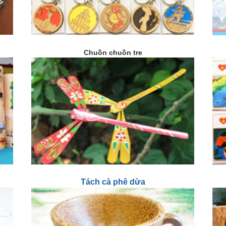
Chuồn chuồn tre
Tách cà phê dừa