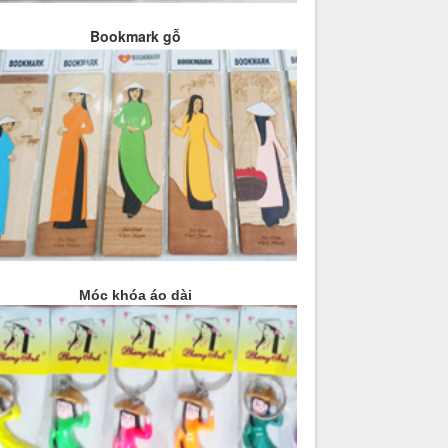
Bookmark gỗ
Móc khóa áo dài