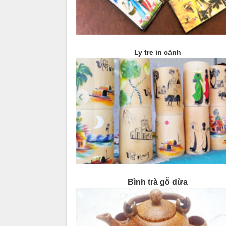
Ly tre in cảnh
Bình trà gỗ dừa