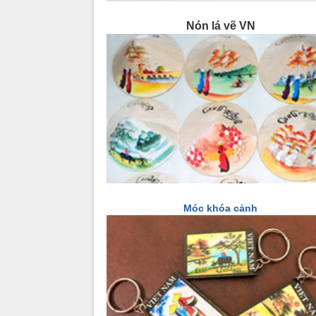
Nón lá vẽ VN
Móc khóa cảnh