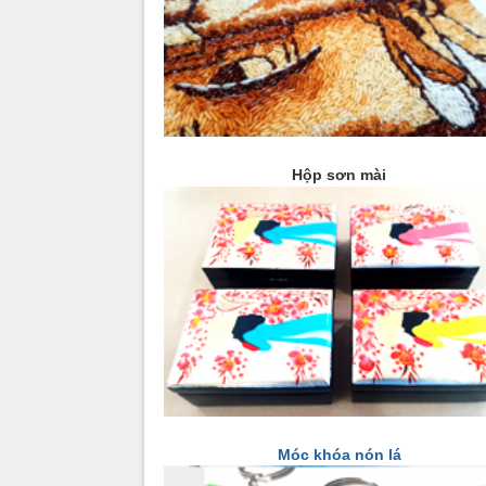
Hộp sơn mài
Móc khóa nón lá