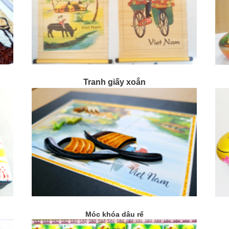
Tranh giấy xoắn
Móc khóa dâu rể