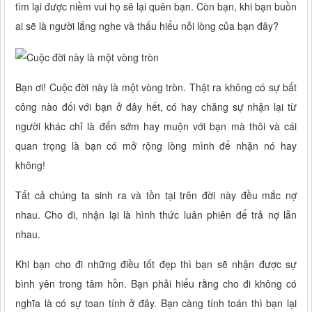
tìm lại được niềm vui họ sẽ lại quên bạn. Còn bạn, khi bạn buồn
ai sẽ là người lắng nghe và thấu hiểu nỗi lòng của bạn đây?
Bạn ơi! Cuộc đời này là một vòng tròn. Thật ra không có sự bất
công nào đối với bạn ở đây hết, có hay chăng sự nhận lại từ
người khác chỉ là đến sớm hay muộn với bạn mà thôi và cái
quan trọng là bạn có mở rộng lòng mình để nhận nó hay
không!
Tất cả chúng ta sinh ra và tồn tại trên đời này đều mắc nợ
nhau. Cho đi, nhận lại là hình thức luân phiên để trả nợ lẫn
nhau.
Khi bạn cho đi những điều tốt đẹp thì bạn sẽ nhận được sự
bình yên trong tâm hồn. Bạn phải hiểu rằng cho đi không có
nghĩa là có sự toan tính ở đây. Bạn càng tính toán thì bạn lại