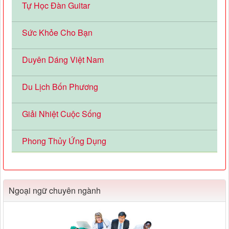
Tự Học Đàn Guitar
Sức Khỏe Cho Bạn
Duyên Dáng Việt Nam
Du Lịch Bốn Phương
Giải Nhiệt Cuộc Sống
Phong Thủy Ứng Dụng
Ngoại ngữ chuyên ngành