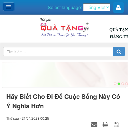
Select language:
DUYÊN DÁNG
Hãy Biết Cho Đi Để Cuộc Sống Này Có
Ý Nghĩa Hơn
Thứ sáu - 21/04/2023 00:25