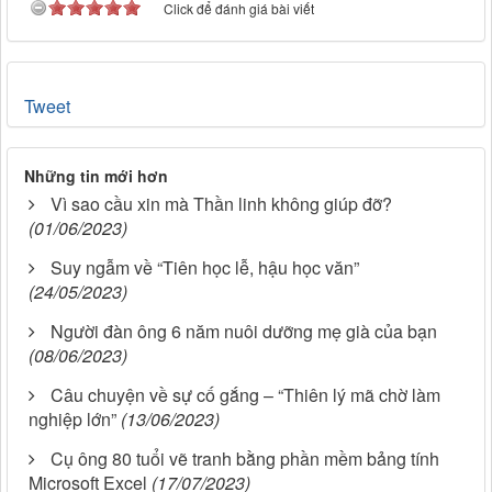
Click để đánh giá bài viết
Tweet
Những tin mới hơn
Vì sao cầu xin mà Thần linh không giúp đỡ?
(01/06/2023)
Suy ngẫm về “Tiên học lễ, hậu học văn”
(24/05/2023)
Người đàn ông 6 năm nuôi dưỡng mẹ già của bạn
(08/06/2023)
Câu chuyện về sự cố gắng – “Thiên lý mã chờ làm
nghiệp lớn”
(13/06/2023)
Cụ ông 80 tuổi vẽ tranh bằng phần mềm bảng tính
Microsoft Excel
(17/07/2023)