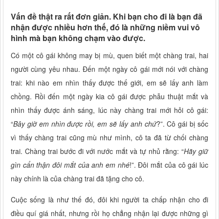
Vấn đề thật ra rất đơn giản. Khi bạn cho đi là bạn đã
nhận được nhiều hơn thế, đó là những niềm vui vô
hình mà bạn không chạm vào được.
Có một cô gái không may bị mù, quen biết một chàng trai, hai
người cùng yêu nhau. Đến một ngày cô gái mới nói với chàng
trai: khi nào em nhìn thấy được thế giới, em sẽ lấy anh làm
chồng. Rồi đến một ngày kia cô gái được phẫu thuật mắt và
nhìn thấy được ánh sáng, lúc này chàng trai mới hỏi cô gái:
“
Bây giờ em nhìn được rồi, em sẽ lấy anh chứ
?”. Cô gái bị sốc
vì thấy chàng trai cũng mù như mình, cô ta đã từ chối chàng
trai. Chàng trai bước đi với nước mắt và tự nhủ rằng: “
Hãy giữ
gìn cẩn thận đôi mắt của anh em nhé
!”. Đôi mắt của cô gái lúc
này chính là của chàng trai đã tặng cho cô.
Cuộc sống là như thế đó, đôi khi người ta chấp nhận cho đi
điều quí giá nhất, nhưng rồi họ chẳng nhận lại được những gì