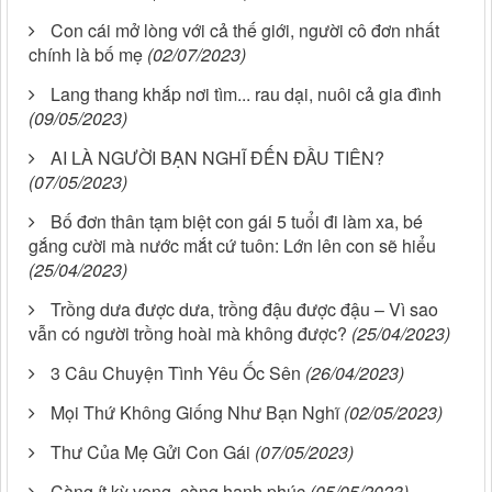
Con cái mở lòng với cả thế giới, người cô đơn nhất
chính là bố mẹ
(02/07/2023)
Lang thang khắp nơi tìm... rau dại, nuôi cả gia đình
(09/05/2023)
AI LÀ NGƯỜI BẠN NGHĨ ĐẾN ĐẦU TIÊN?
(07/05/2023)
Bố đơn thân tạm biệt con gái 5 tuổi đi làm xa, bé
gắng cười mà nước mắt cứ tuôn: Lớn lên con sẽ hiểu
(25/04/2023)
Trồng dưa được dưa, trồng đậu được đậu – Vì sao
vẫn có người trồng hoài mà không được?
(25/04/2023)
3 Câu Chuyện Tình Yêu Ốc Sên
(26/04/2023)
Mọi Thứ Không Giống Như Bạn Nghĩ
(02/05/2023)
Thư Của Mẹ Gửi Con Gái
(07/05/2023)
Càng ít kỳ vọng, càng hạnh phúc
(05/05/2023)