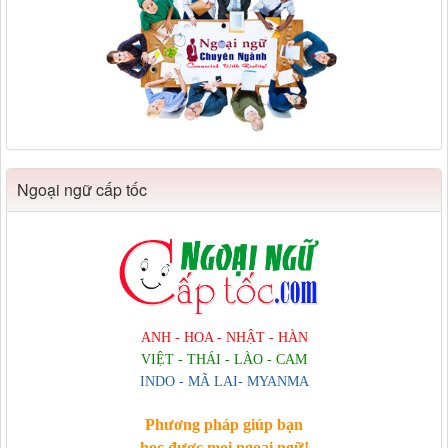
Ngoại ngữ cấp tốc
ANH - HOA - NHẬT - HÀN
VIỆT - THÁI - LÀO - CAM
INDO - MÃ LAI- MYANMA
Phương pháp giúp bạn
học được mọi ngoại ngữ!