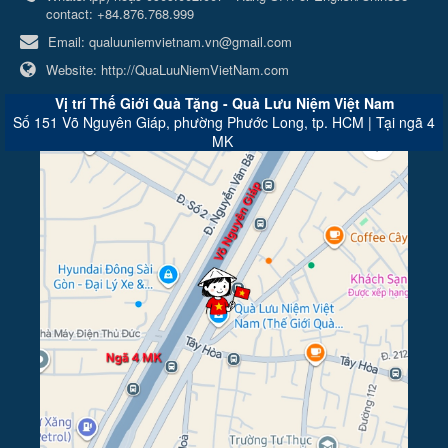
contact: +84.876.768.999
Email:
qualuuniemvietnam.vn@gmail.com
Website:
http://QuaLuuNiemVietNam.com
Vị trí Thế Giới Quà Tặng - Quà Lưu Niệm Việt Nam
Số 151 Võ Nguyên Giáp, phường Phước Long, tp. HCM | Tại ngã 4
MK