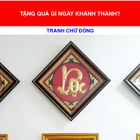
TẶNG QUÀ GÌ NGÀY KHÁNH THÀNH?
TRANH CHỮ ĐỒNG