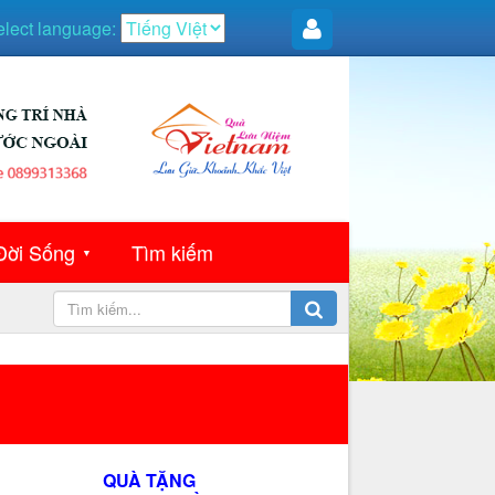
elect language:
Đời Sống
Tìm kiếm
▼
QUÀ TẶNG