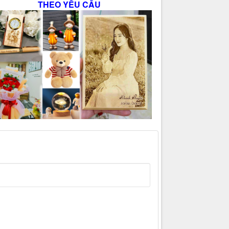
THEO YÊU CẦU