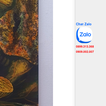
Chat Zalo
0899.313.368
0909.002.007