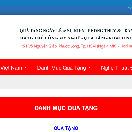
S
 Việt Nam
Danh Mục Quà Tặng
Nghệ Thuật 
▼
▼
DANH MỤC QUÀ TẶNG
QUÀ TẶNG