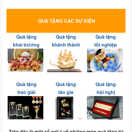
QUÀ TẶNG CÁC SỰ KIỆN
Quà tặng
Quà tặng
Quà tặng
khai trương
khánh thành
tốt nghiệp
Quà tặng
Quà tặng
Quà tặng
trao giải
tân gia
hội nghị
Trên đây là một số gợi ý về những món quà tặng từ