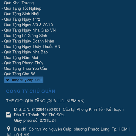
-
Quà Khai Trương
-
Quà Tặng Tốt Nghiệp
-
Quà Tặng Sinh Nhật
-
Quà Tặng Ngày 14/2
-
Quà Tặng Ngày 8/3 & 20/10
-
Quà Tặng Ngày Nhà Giáo VN
-
Quà Tặng Lễ Giáng Sinh
-
Quà Tặng Ngày Doanh Nhân
-
Quà Tặng Ngày Thầy Thuốc VN
-
Quà Tặng Ngày Nhà Báo
-
Quà Tặng Năm Mới
-
Quà Tặng Phong Thủy
-
Quà Tặng Theo Yêu Cầu
-
Quà Tặng Cho Bé
Đang truy cập: 260
CÔNG TY CHỦ QUẢN
(
)
THẾ GIỚI QUÀ TẶNG
QUÀ LƯU NIỆM VN
M.S.D.N: 8102944890-001, Cấp tại Phòng Kinh Tế - Kế Hoạch
Đầu Tư Thành Phố Thủ Đức.
Giấy phép số: 27315/24
Địa chỉ:
Số 151 Võ Nguyên Giáp, phường Phước Long, Tp. HCM |
Tại ngã 4 MK