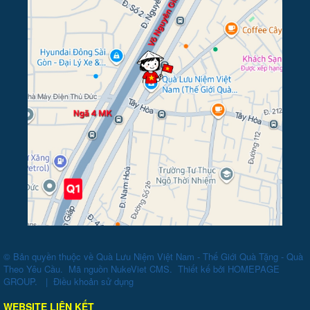
© Bản quyền thuộc về
Quà Lưu Niệm Việt Nam - Thế Giới Quà Tặng - Quà
Theo Yêu Cầu
.
Mã nguồn
NukeViet CMS
.
Thiết kế bởi
HOMEPAGE
GROUP
.
|
Điều khoản sử dụng
WEBSITE LIÊN KẾT