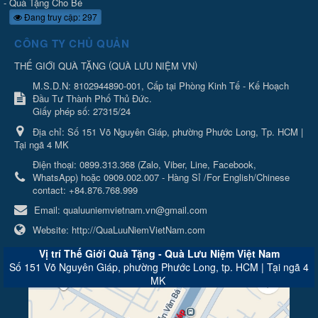
-
Quà Tặng Cho Bé
Đang truy cập: 297
CÔNG TY CHỦ QUẢN
(
)
THẾ GIỚI QUÀ TẶNG
QUÀ LƯU NIỆM VN
M.S.D.N: 8102944890-001, Cấp tại Phòng Kinh Tế - Kế Hoạch
Đầu Tư Thành Phố Thủ Đức.
Giấy phép số: 27315/24
Địa chỉ:
Số 151 Võ Nguyên Giáp, phường Phước Long, Tp. HCM |
Tại ngã 4 MK
Điện thoại:
0899.313.368 (Zalo, Viber, Line, Facebook,
WhatsApp) hoặc 0909.002.007 - Hàng Sỉ /For English/Chinese
contact: +84.876.768.999
Email:
qualuuniemvietnam.vn@gmail.com
Website:
http://QuaLuuNiemVietNam.com
Vị trí Thế Giới Quà Tặng - Quà Lưu Niệm Việt Nam
Số 151 Võ Nguyên Giáp, phường Phước Long, tp. HCM | Tại ngã 4
MK