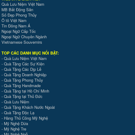
Quà Lưu Niệm Việt Nam
MB Bất Động Sản
Số Đẹp Phong Thủy
Ô tô Việt Nam
Tin Đông Nam Á
Ngoại Ngữ Cấp Tốc
Ngoại Ngữ Chuyên Ngành
Vietnamese Souvernirs
TOP CÁC DANH MỤC NỔI BẬT:
-
Quà Lưu Niệm Việt Nam
-
Quà Tặng Các Sự Kiện
-
Quà Tặng Các Dịp Lễ
-
Quà Tặng Doanh Nghiệp
-
Quà Tặng Phong Thủy
-
Quà Tặng Handmade
- Quà Tặng tại Hồ Chí Minh
-
Quà Tặng tại Thủ Đức
-
Quà Lưu Niệm
-
Quà Tặng Khách Nước Ngoài
-
Quà Tặng Độc Lạ
-
Hàng Thủ Công Mỹ Nghệ
-
Mỹ Nghệ Dừa
-
Mỹ Nghệ Tre
-
Mỹ Nghệ Ngỗ