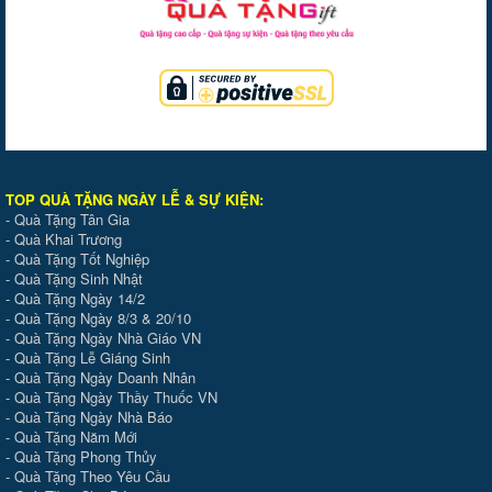
TOP QUÀ TẶNG NGÀY LỄ & SỰ KIỆ
N
:
-
Quà Tặng Tân Gia
-
Quà Khai Trương
-
Quà Tặng Tốt Nghiệp
-
Quà Tặng Sinh Nhật
-
Quà Tặng Ngày 14/2
-
Quà Tặng Ngày 8/3 & 20/10
-
Quà Tặng Ngày Nhà Giáo VN
-
Quà Tặng Lễ Giáng Sinh
-
Quà Tặng Ngày Doanh Nhân
-
Quà Tặng Ngày Thầy Thuốc VN
-
Quà Tặng Ngày Nhà Báo
-
Quà Tặng Năm Mới
-
Quà Tặng Phong Thủy
-
Quà Tặng Theo Yêu Cầu