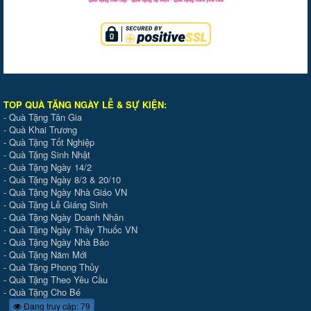
TOP QUÀ TẶNG NGÀY LỄ & SỰ KIỆ
N
:
-
Quà Tặng Tân Gia
-
Quà Khai Trương
-
Quà Tặng Tốt Nghiệp
-
Quà Tặng Sinh Nhật
-
Quà Tặng Ngày 14/2
-
Quà Tặng Ngày 8/3 & 20/10
-
Quà Tặng Ngày Nhà Giáo VN
-
Quà Tặng Lễ Giáng Sinh
-
Quà Tặng Ngày Doanh Nhân
-
Quà Tặng Ngày Thầy Thuốc VN
-
Quà Tặng Ngày Nhà Báo
-
Quà Tặng Năm Mới
-
Quà Tặng Phong Thủy
-
Quà Tặng Theo Yêu Cầu
-
Quà Tặng Cho Bé
Đang truy cập: 79