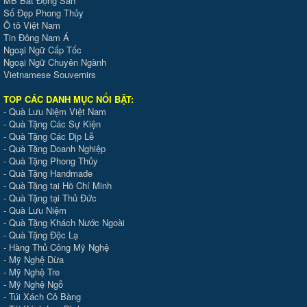
MB Bất Động Sản
Số Đẹp Phong Thủy
Ô tô Việt Nam
Tin Đông Nam Á
Ngoại Ngữ Cấp Tốc
Ngoại Ngữ Chuyên Ngành
Vietnamese Souvernirs
TOP CÁC DANH MỤC NỔI BẬT:
-
Quà Lưu Niệm Việt Nam
-
Quà Tặng Các Sự Kiện
-
Quà Tặng Các Dịp Lễ
-
Quà Tặng Doanh Nghiệp
-
Quà Tặng Phong Thủy
-
Quà Tặng Handmade
- Quà Tặng tại Hồ Chí Minh
-
Quà Tặng tại Thủ Đức
-
Quà Lưu Niệm
-
Quà Tặng Khách Nước Ngoài
-
Quà Tặng Độc Lạ
-
Hàng Thủ Công Mỹ Nghệ
-
Mỹ Nghệ Dừa
-
Mỹ Nghệ Tre
-
Mỹ Nghệ Ngỗ
-
Túi Xách Cỏ Bàng