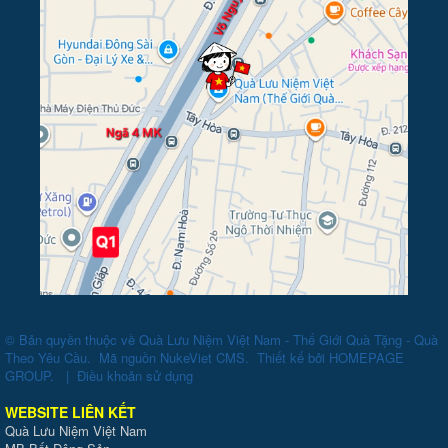
© Bản quyền thuộc về
Quà Lưu Niệm Việt Nam - Thế Giới Quà Tặng - Quà
Theo Yêu Cầu
.
Mã nguồn
NukeViet CMS
.
Thiết kế bởi
HOMEPAGE
GROUP
.
|
Điều khoản sử dụng
WEBSITE LIÊN KẾT
Quà Lưu Niệm Việt Nam