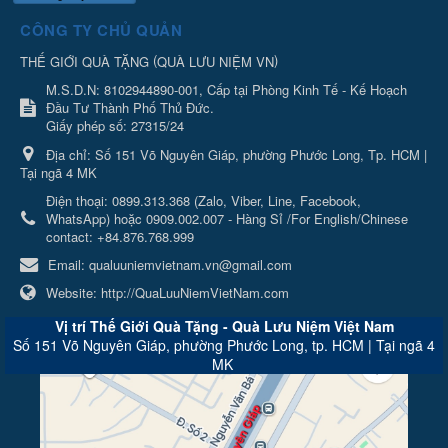
CÔNG TY CHỦ QUẢN
(
)
THẾ GIỚI QUÀ TẶNG
QUÀ LƯU NIỆM VN
M.S.D.N: 8102944890-001, Cấp tại Phòng Kinh Tế - Kế Hoạch
Đầu Tư Thành Phố Thủ Đức.
Giấy phép số: 27315/24
Địa chỉ:
Số 151 Võ Nguyên Giáp, phường Phước Long, Tp. HCM |
Tại ngã 4 MK
Điện thoại:
0899.313.368 (Zalo, Viber, Line, Facebook,
WhatsApp) hoặc 0909.002.007 - Hàng Sỉ /For English/Chinese
contact: +84.876.768.999
Email:
qualuuniemvietnam.vn@gmail.com
Website:
http://QuaLuuNiemVietNam.com
Vị trí Thế Giới Quà Tặng - Quà Lưu Niệm Việt Nam
Số 151 Võ Nguyên Giáp, phường Phước Long, tp. HCM | Tại ngã 4
MK