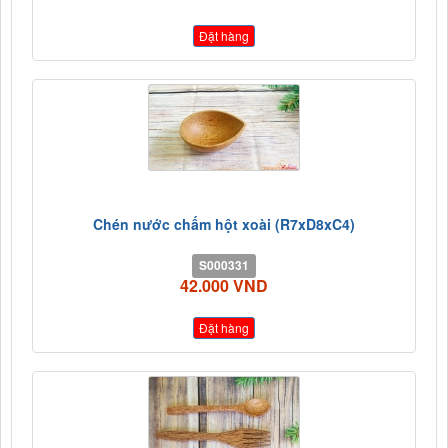
Đặt hàng
Chén nước chấm hột xoài (R7xD8xC4)
S000331
42.000 VND
Đặt hàng