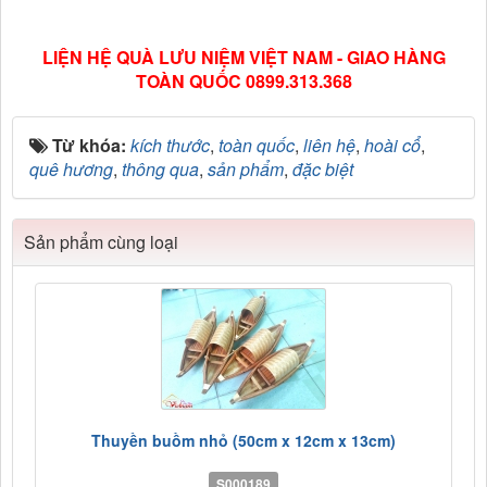
LIỆN HỆ QUÀ LƯU NIỆM VIỆT NAM - GIAO HÀNG
TOÀN QUỐC 0899.313.368
Từ khóa:
kích thước
,
toàn quốc
,
liên hệ
,
hoài cổ
,
quê hương
,
thông qua
,
sản phẩm
,
đặc biệt
Sản phẩm cùng loại
Thuyền buồm nhỏ (50cm x 12cm x 13cm)
S000189