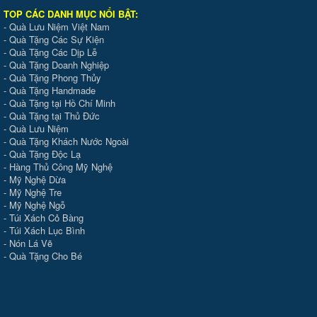
TOP CÁC DANH MỤC NỔI BẬT:
-
Quà Lưu Niệm Việt Nam
-
Quà Tặng Các Sự Kiện
-
Quà Tặng Các Dịp Lễ
-
Quà Tặng Doanh Nghiệp
-
Quà Tặng Phong Thủy
-
Quà Tặng Handmade
- Quà Tặng tại Hồ Chí Minh
-
Quà Tặng tại Thủ Đức
-
Quà Lưu Niệm
-
Quà Tặng Khách Nước Ngoài
-
Quà Tặng Độc Lạ
-
Hàng Thủ Công Mỹ Nghệ
-
Mỹ Nghệ Dừa
-
Mỹ Nghệ Tre
-
Mỹ Nghệ Ngỗ
-
Túi Xách Cỏ Bàng
-
Túi Xách Lục Bình
-
Nón Lá Vẽ
-
Quà Tặng Cho Bé