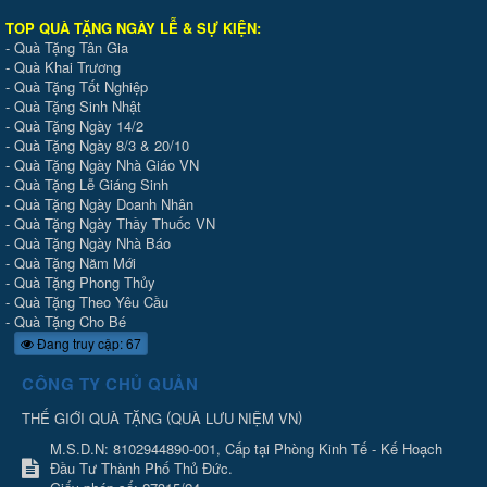
TOP QUÀ TẶNG NGÀY LỄ & SỰ KIỆ
N
:
-
Quà Tặng Tân Gia
-
Quà Khai Trương
-
Quà Tặng Tốt Nghiệp
-
Quà Tặng Sinh Nhật
-
Quà Tặng Ngày 14/2
-
Quà Tặng Ngày 8/3 & 20/10
-
Quà Tặng Ngày Nhà Giáo VN
-
Quà Tặng Lễ Giáng Sinh
-
Quà Tặng Ngày Doanh Nhân
-
Quà Tặng Ngày Thầy Thuốc VN
-
Quà Tặng Ngày Nhà Báo
-
Quà Tặng Năm Mới
-
Quà Tặng Phong Thủy
-
Quà Tặng Theo Yêu Cầu
-
Quà Tặng Cho Bé
Đang truy cập: 67
CÔNG TY CHỦ QUẢN
(
)
THẾ GIỚI QUÀ TẶNG
QUÀ LƯU NIỆM VN
M.S.D.N: 8102944890-001, Cấp tại Phòng Kinh Tế - Kế Hoạch
Đầu Tư Thành Phố Thủ Đức.