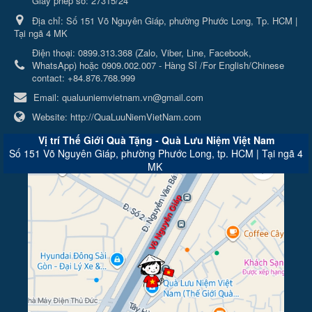
Giấy phép số: 27315/24
Địa chỉ:
Số 151 Võ Nguyên Giáp, phường Phước Long, Tp. HCM |
Tại ngã 4 MK
Điện thoại:
0899.313.368 (Zalo, Viber, Line, Facebook,
WhatsApp) hoặc 0909.002.007 - Hàng Sỉ /For English/Chinese
contact: +84.876.768.999
Email:
qualuuniemvietnam.vn@gmail.com
Website:
http://QuaLuuNiemVietNam.com
Vị trí Thế Giới Quà Tặng - Quà Lưu Niệm Việt Nam
Số 151 Võ Nguyên Giáp, phường Phước Long, tp. HCM | Tại ngã 4
MK