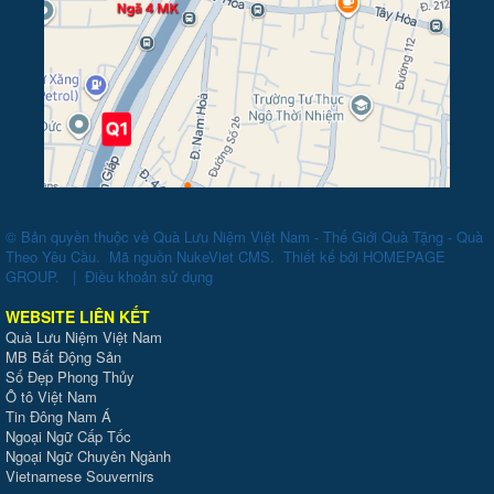
© Bản quyền thuộc về
Quà Lưu Niệm Việt Nam - Thế Giới Quà Tặng - Quà
Theo Yêu Cầu
.
Mã nguồn
NukeViet CMS
.
Thiết kế bởi
HOMEPAGE
GROUP
.
|
Điều khoản sử dụng
WEBSITE LIÊN KẾT
Quà Lưu Niệm Việt Nam
MB Bất Động Sản
Số Đẹp Phong Thủy
Ô tô Việt Nam
Tin Đông Nam Á
Ngoại Ngữ Cấp Tốc
Ngoại Ngữ Chuyên Ngành
Vietnamese Souvernirs