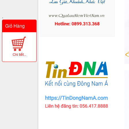
.
Giỏ Hàng
Chi tiết...