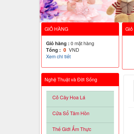
GIỎ HÀNG
Giỏ
Giỏ hàng :
0
mặt hàng
Tổng :
0
VND
Xem chi tiết
Nghệ Thuật và Đời Sống
Cỏ Cây Hoa Lá
Cửa Sổ Tâm Hồn
Thế Giới Ẩm Thực