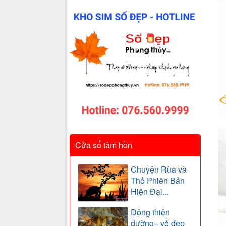
Cửa sổ tâm hồn
Chuyện Rùa và
Thỏ Phiên Bản
Hiện Đại...
Động thiên
đường– vẻ đẹp