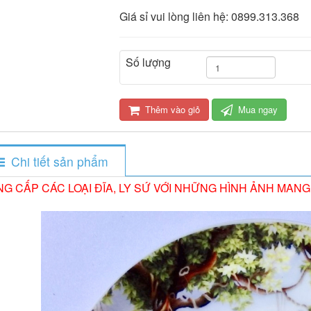
Giá sỉ vui lòng liên hệ: 0899.313.368
Số lượng
Thêm vào giỏ
Mua ngay
Chi tiết sản phẩm
G CẤP CÁC LOẠI ĐĨA, LY SỨ VỚI NHỮNG HÌNH ẢNH MAN