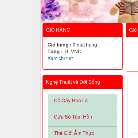
GIỎ HÀNG
Giỏ
Giỏ hàng :
0
mặt hàng
Tổng :
0
VND
Xem chi tiết
Nghệ Thuật và Đời Sống
Cỏ Cây Hoa Lá
Cửa Sổ Tâm Hồn
Thế Giới Ẩm Thực