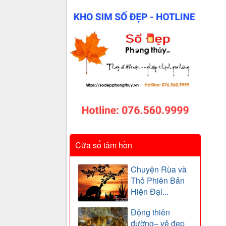
Cửa sổ tâm hồn
Chuyện Rùa và
Thỏ Phiên Bản
Hiện Đại...
Động thiên
đường– vẻ đẹp