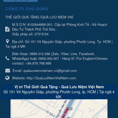
CÔNG TY CHỦ QUẢN
(
)
THẾ GIỚI QUÀ TẶNG
QUÀ LƯU NIỆM VN
M.S.D.N: 8102944890-001, Cấp tại Phòng Kinh Tế - Kế Hoạch
Đầu Tư Thành Phố Thủ Đức.
Giấy phép số: 27315/24
Địa chỉ:
Số 151 Võ Nguyên Giáp, phường Phước Long, Tp. HCM |
Tại ngã 4 MK
Điện thoại:
0899.313.368 (Zalo, Viber, Line, Facebook,
WhatsApp) hoặc 0909.002.007 - Hàng Sỉ /For English/Chinese
contact: +84.876.768.999
Email:
qualuuniemvietnam.vn@gmail.com
Website:
http://QuaLuuNiemVietNam.com
Vị trí Thế Giới Quà Tặng - Quà Lưu Niệm Việt Nam
Số 151 Võ Nguyên Giáp, phường Phước Long, tp. HCM | Tại ngã 4
MK