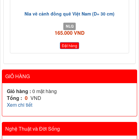
Nia vẽ cảnh đồng quê Việt Nam (D= 30 cm)
NLQ
165.000 VND
Đặt hàng
GIỎ HÀNG
Giỏ hàng :
0
mặt hàng
Tổng :
0
VND
Xem chi tiết
Nghệ Thuật và Đời Sống