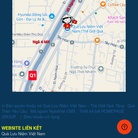
© Bản quyền thuộc về
Quà Lưu Niệm Việt Nam - Thế Giới Quà Tặng - Quà
Theo Yêu Cầu
.
Mã nguồn
NukeViet CMS
.
Thiết kế bởi
HOMEPAGE
GROUP
.
|
Điều khoản sử dụng
WEBSITE LIÊN KẾT
Quà Lưu Niệm Việt Nam