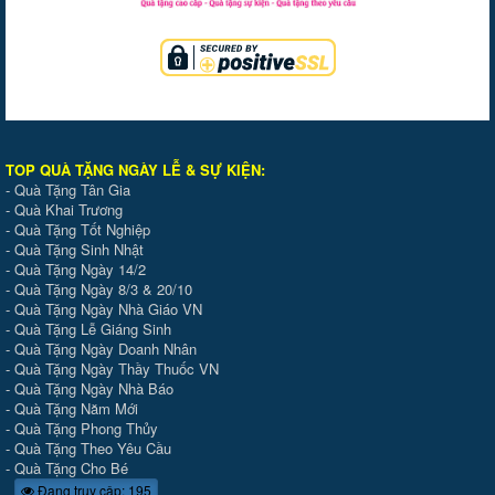
TOP QUÀ TẶNG NGÀY LỄ & SỰ KIỆ
N
:
-
Quà Tặng Tân Gia
-
Quà Khai Trương
-
Quà Tặng Tốt Nghiệp
-
Quà Tặng Sinh Nhật
-
Quà Tặng Ngày 14/2
-
Quà Tặng Ngày 8/3 & 20/10
-
Quà Tặng Ngày Nhà Giáo VN
-
Quà Tặng Lễ Giáng Sinh
-
Quà Tặng Ngày Doanh Nhân
-
Quà Tặng Ngày Thầy Thuốc VN
-
Quà Tặng Ngày Nhà Báo
-
Quà Tặng Năm Mới
-
Quà Tặng Phong Thủy
-
Quà Tặng Theo Yêu Cầu
-
Quà Tặng Cho Bé
Đang truy cập: 195