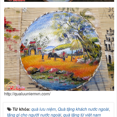
http://qualuuniemvn.com/
Từ khóa:
quà lưu niệm
,
Quà tặng khách nước ngoài
,
tặng gì cho người nước ngoài
,
quà tặng từ việt nam