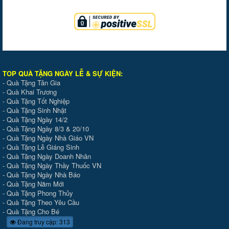
TOP QUÀ TẶNG NGÀY LỄ & SỰ KIỆ
N
:
-
Quà Tặng Tân Gia
-
Quà Khai Trương
-
Quà Tặng Tốt Nghiệp
-
Quà Tặng Sinh Nhật
-
Quà Tặng Ngày 14/2
-
Quà Tặng Ngày 8/3 & 20/10
-
Quà Tặng Ngày Nhà Giáo VN
-
Quà Tặng Lễ Giáng Sinh
-
Quà Tặng Ngày Doanh Nhân
-
Quà Tặng Ngày Thầy Thuốc VN
-
Quà Tặng Ngày Nhà Báo
-
Quà Tặng Năm Mới
-
Quà Tặng Phong Thủy
-
Quà Tặng Theo Yêu Cầu
-
Quà Tặng Cho Bé
Đang truy cập: 313