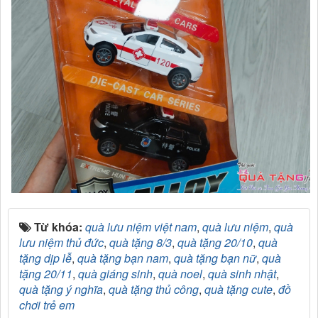
Từ khóa:
quà lưu niệm việt nam
,
quà lưu niệm
,
quà
lưu niệm thủ đức
,
quà tặng 8/3
,
quà tặng 20/10
,
quà
tặng dịp lễ
,
quà tặng bạn nam
,
quà tặng bạn nữ
,
quà
tặng 20/11
,
quà giáng sinh
,
quà noel
,
quà sinh nhật
,
quà tặng ý nghĩa
,
quà tặng thủ công
,
quà tặng cute
,
đồ
chơi trẻ em