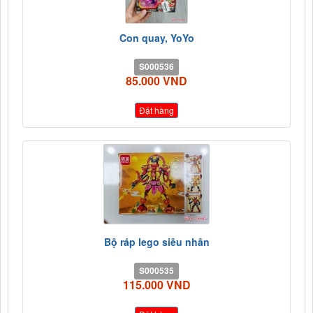
Con quay, YoYo
S000536
85.000 VND
Đặt hàng
Bộ ráp lego siêu nhân
S000535
115.000 VND