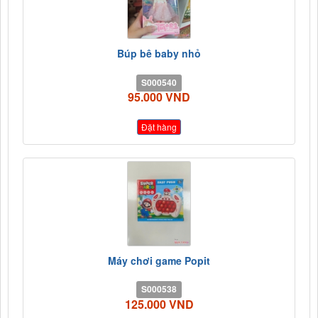
Búp bê baby nhỏ
S000540
95.000 VND
Đặt hàng
Máy chơi game Popit
S000538
125.000 VND