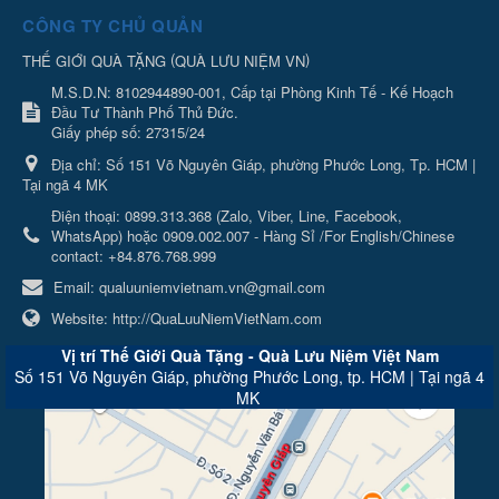
CÔNG TY CHỦ QUẢN
(
)
THẾ GIỚI QUÀ TẶNG
QUÀ LƯU NIỆM VN
M.S.D.N: 8102944890-001, Cấp tại Phòng Kinh Tế - Kế Hoạch
Đầu Tư Thành Phố Thủ Đức.
Giấy phép số: 27315/24
Địa chỉ:
Số 151 Võ Nguyên Giáp, phường Phước Long, Tp. HCM |
Tại ngã 4 MK
Điện thoại:
0899.313.368 (Zalo, Viber, Line, Facebook,
WhatsApp) hoặc 0909.002.007 - Hàng Sỉ /For English/Chinese
contact: +84.876.768.999
Email:
qualuuniemvietnam.vn@gmail.com
Website:
http://QuaLuuNiemVietNam.com
Vị trí Thế Giới Quà Tặng - Quà Lưu Niệm Việt Nam
Số 151 Võ Nguyên Giáp, phường Phước Long, tp. HCM | Tại ngã 4
MK