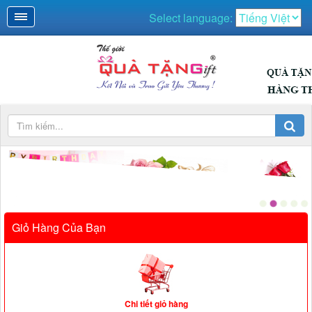
Select language:
QUÀ NGÀY LỄ
Giỏ Hàng Của Bạn
Chi tiết giỏ hàng