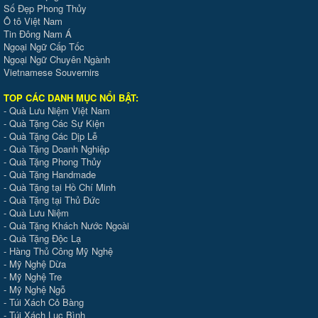
Số Đẹp Phong Thủy
Ô tô Việt Nam
Tin Đông Nam Á
Ngoại Ngữ Cấp Tốc
Ngoại Ngữ Chuyên Ngành
Vietnamese Souvernirs
TOP CÁC DANH MỤC NỔI BẬT:
-
Quà Lưu Niệm Việt Nam
-
Quà Tặng Các Sự Kiện
-
Quà Tặng Các Dịp Lễ
-
Quà Tặng Doanh Nghiệp
-
Quà Tặng Phong Thủy
-
Quà Tặng Handmade
- Quà Tặng tại Hồ Chí Minh
-
Quà Tặng tại Thủ Đức
-
Quà Lưu Niệm
-
Quà Tặng Khách Nước Ngoài
-
Quà Tặng Độc Lạ
-
Hàng Thủ Công Mỹ Nghệ
-
Mỹ Nghệ Dừa
-
Mỹ Nghệ Tre
-
Mỹ Nghệ Ngỗ
-
Túi Xách Cỏ Bàng
-
Túi Xách Lục Bình