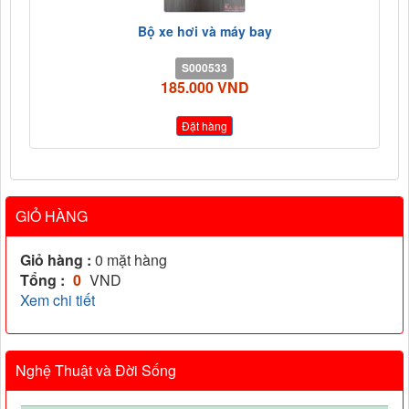
Bộ xe hơi và máy bay
S000533
185.000 VND
Đặt hàng
GIỎ HÀNG
Giỏ hàng :
0
mặt hàng
Tổng :
0
VND
Xem chi tiết
Nghệ Thuật và Đời Sống