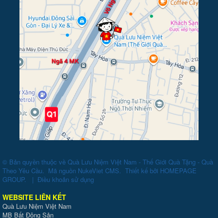
© Bản quyền thuộc về
Quà Lưu Niệm Việt Nam - Thế Giới Quà Tặng - Quà
Theo Yêu Cầu
.
Mã nguồn
NukeViet CMS
.
Thiết kế bởi
HOMEPAGE
GROUP
.
|
Điều khoản sử dụng
WEBSITE LIÊN KẾT
Quà Lưu Niệm Việt Nam
MB Bất Động Sản