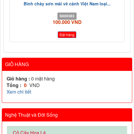
Bình chày sơn mài vẽ cảnh Việt Nam loại...
S000383
100.000 VND
Đặt hàng
GIỎ HÀNG
Giỏ hàng :
0
mặt hàng
Tổng :
0
VND
Xem chi tiết
Nghệ Thuật và Đời Sống
Cỏ Cây Hoa Lá