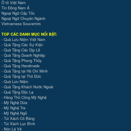
Ô tô Việt Nam
Tin Đông Nam Á
Ngoại Ngữ Cấp Tốc
Ngoại Ngữ Chuyên Ngành
Vietnamese Souvernirs
TOP CÁC DANH MỤC NỔI BẬT:
-
Quà Lưu Niệm Việt Nam
-
Quà Tặng Các Sự Kiện
-
Quà Tặng Các Dịp Lễ
-
Quà Tặng Doanh Nghiệp
-
Quà Tặng Phong Thủy
-
Quà Tặng Handmade
- Quà Tặng tại Hồ Chí Minh
-
Quà Tặng tại Thủ Đức
-
Quà Lưu Niệm
-
Quà Tặng Khách Nước Ngoài
-
Quà Tặng Độc Lạ
-
Hàng Thủ Công Mỹ Nghệ
-
Mỹ Nghệ Dừa
-
Mỹ Nghệ Tre
-
Mỹ Nghệ Ngỗ
-
Túi Xách Cỏ Bàng
-
Túi Xách Lục Bình
-
Nón Lá Vẽ