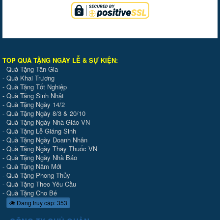
TOP QUÀ TẶNG NGÀY LỄ & SỰ KIỆ
N
:
-
Quà Tặng Tân Gia
-
Quà Khai Trương
-
Quà Tặng Tốt Nghiệp
-
Quà Tặng Sinh Nhật
-
Quà Tặng Ngày 14/2
-
Quà Tặng Ngày 8/3 & 20/10
-
Quà Tặng Ngày Nhà Giáo VN
-
Quà Tặng Lễ Giáng Sinh
-
Quà Tặng Ngày Doanh Nhân
-
Quà Tặng Ngày Thầy Thuốc VN
-
Quà Tặng Ngày Nhà Báo
-
Quà Tặng Năm Mới
-
Quà Tặng Phong Thủy
-
Quà Tặng Theo Yêu Cầu
-
Quà Tặng Cho Bé
Đang truy cập: 353