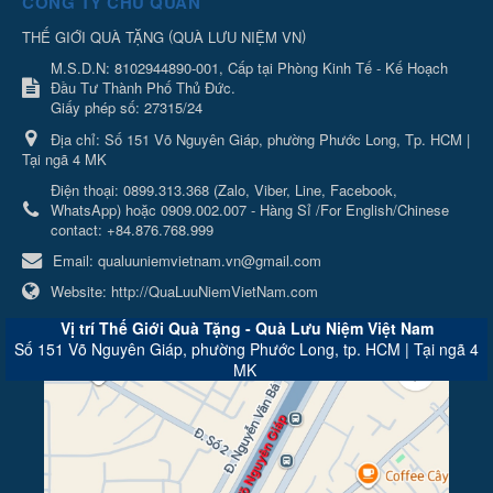
CÔNG TY CHỦ QUẢN
(
)
THẾ GIỚI QUÀ TẶNG
QUÀ LƯU NIỆM VN
M.S.D.N: 8102944890-001, Cấp tại Phòng Kinh Tế - Kế Hoạch
Đầu Tư Thành Phố Thủ Đức.
Giấy phép số: 27315/24
Địa chỉ:
Số 151 Võ Nguyên Giáp, phường Phước Long, Tp. HCM |
Tại ngã 4 MK
Điện thoại:
0899.313.368 (Zalo, Viber, Line, Facebook,
WhatsApp) hoặc 0909.002.007 - Hàng Sỉ /For English/Chinese
contact: +84.876.768.999
Email:
qualuuniemvietnam.vn@gmail.com
Website:
http://QuaLuuNiemVietNam.com
Vị trí Thế Giới Quà Tặng - Quà Lưu Niệm Việt Nam
Số 151 Võ Nguyên Giáp, phường Phước Long, tp. HCM | Tại ngã 4
MK