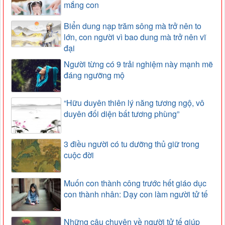
mắng con
Biển dung nạp trăm sông mà trở nên to
lớn, con người vì bao dung mà trở nên vĩ
đại
Người từng có 9 trải nghiệm này mạnh mẽ
đáng ngưỡng mộ
“Hữu duyên thiên lý năng tương ngộ, vô
duyên đối diện bất tương phùng”
3 điều người có tu dưỡng thủ giữ trong
cuộc đời
Muốn con thành công trước hết giáo dục
con thành nhân: Dạy con làm người tử tế
Những câu chuyện về người tử tế giúp