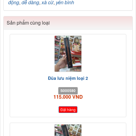
động
,
dễ dàng
,
xà cừ
,
yên bình
Sản phẩm cùng loại
Đũa lưu niệm loại 2
S000580
115.000 VND
Đặt hàng