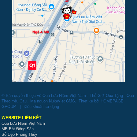
© Bản quyền thuộc về
Quà Lưu Niệm Việt Nam - Thế Giới Quà Tặng - Quà
Theo Yêu Cầu
.
Mã nguồn
NukeViet CMS
.
Thiết kế bởi
HOMEPAGE
GROUP
.
|
Điều khoản sử dụng
WEBSITE LIÊN KẾT
Quà Lưu Niệm Việt Nam
MB Bất Động Sản
Số Đẹp Phong Thủy