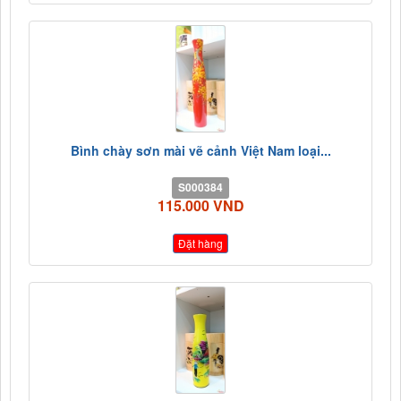
Bình chày sơn mài vẽ cảnh Việt Nam loại...
S000384
115.000 VND
Đặt hàng