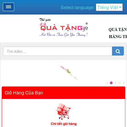
Select language:
QUÀ NGÀY LỄ
Giỏ Hàng Của Bạn
Chi tiết giỏ hàng