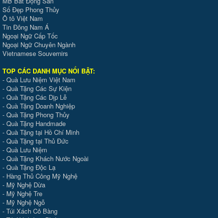
MB Bất Động Sản
Số Đẹp Phong Thủy
Ô tô Việt Nam
Tin Đông Nam Á
Ngoại Ngữ Cấp Tốc
Ngoại Ngữ Chuyên Ngành
Vietnamese Souvernirs
TOP CÁC DANH MỤC NỔI BẬT:
-
Quà Lưu Niệm Việt Nam
-
Quà Tặng Các Sự Kiện
-
Quà Tặng Các Dịp Lễ
-
Quà Tặng Doanh Nghiệp
-
Quà Tặng Phong Thủy
-
Quà Tặng Handmade
- Quà Tặng tại Hồ Chí Minh
-
Quà Tặng tại Thủ Đức
-
Quà Lưu Niệm
-
Quà Tặng Khách Nước Ngoài
-
Quà Tặng Độc Lạ
-
Hàng Thủ Công Mỹ Nghệ
-
Mỹ Nghệ Dừa
-
Mỹ Nghệ Tre
-
Mỹ Nghệ Ngỗ
-
Túi Xách Cỏ Bàng