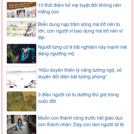
10 thời điểm bố mẹ tuyệt đối không nên
mắng con
Biển dung nạp trăm sông mà trở nên to
lớn, con người vì bao dung mà trở nên vĩ
đại
Người từng có 9 trải nghiệm này mạnh mẽ
đáng ngưỡng mộ
“Hữu duyên thiên lý năng tương ngộ, vô
duyên đối diện bất tương phùng”
3 điều người có tu dưỡng thủ giữ trong
cuộc đời
Muốn con thành công trước hết giáo dục
con thành nhân: Dạy con làm người tử tế