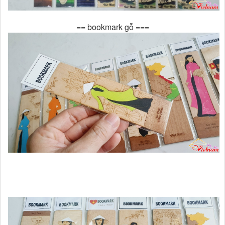
== bookmark gỗ ===