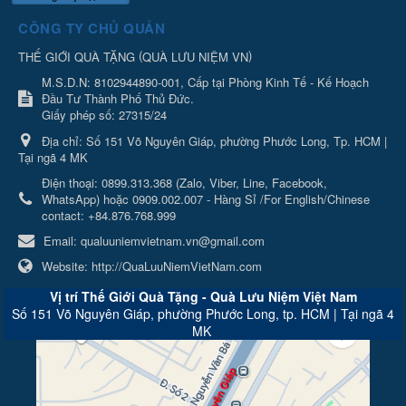
CÔNG TY CHỦ QUẢN
(
)
THẾ GIỚI QUÀ TẶNG
QUÀ LƯU NIỆM VN
M.S.D.N: 8102944890-001, Cấp tại Phòng Kinh Tế - Kế Hoạch
Đầu Tư Thành Phố Thủ Đức.
Giấy phép số: 27315/24
Địa chỉ:
Số 151 Võ Nguyên Giáp, phường Phước Long, Tp. HCM |
Tại ngã 4 MK
Điện thoại:
0899.313.368 (Zalo, Viber, Line, Facebook,
WhatsApp) hoặc 0909.002.007 - Hàng Sỉ /For English/Chinese
contact: +84.876.768.999
Email:
qualuuniemvietnam.vn@gmail.com
Website:
http://QuaLuuNiemVietNam.com
Vị trí Thế Giới Quà Tặng - Quà Lưu Niệm Việt Nam
Số 151 Võ Nguyên Giáp, phường Phước Long, tp. HCM | Tại ngã 4
MK