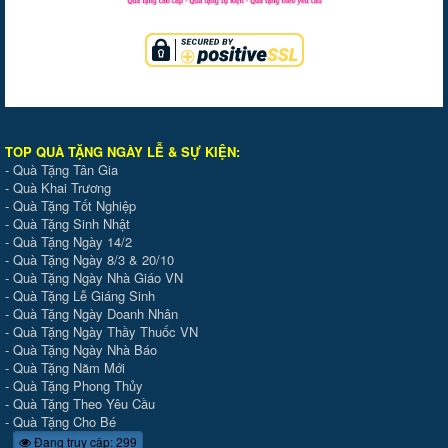
TOP QUÀ TẶNG NGÀY LỄ & SỰ KIỆ
N
:
-
Quà Tặng Tân Gia
-
Quà Khai Trương
-
Quà Tặng Tốt Nghiệp
-
Quà Tặng Sinh Nhật
-
Quà Tặng Ngày 14/2
-
Quà Tặng Ngày 8/3 & 20/10
-
Quà Tặng Ngày Nhà Giáo VN
-
Quà Tặng Lễ Giáng Sinh
-
Quà Tặng Ngày Doanh Nhân
-
Quà Tặng Ngày Thầy Thuốc VN
-
Quà Tặng Ngày Nhà Báo
-
Quà Tặng Năm Mới
-
Quà Tặng Phong Thủy
-
Quà Tặng Theo Yêu Cầu
-
Quà Tặng Cho Bé
Đang truy cập: 299