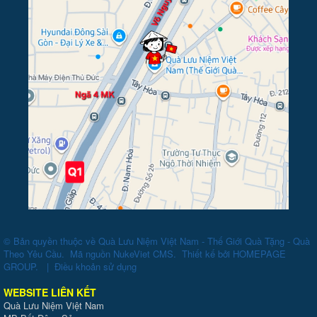
© Bản quyền thuộc về
Quà Lưu Niệm Việt Nam - Thế Giới Quà Tặng - Quà
Theo Yêu Cầu
.
Mã nguồn
NukeViet CMS
.
Thiết kế bởi
HOMEPAGE
GROUP
.
|
Điều khoản sử dụng
WEBSITE LIÊN KẾT
Quà Lưu Niệm Việt Nam