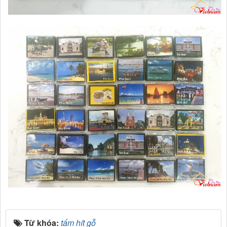
Từ khóa:
tấm hít gỗ