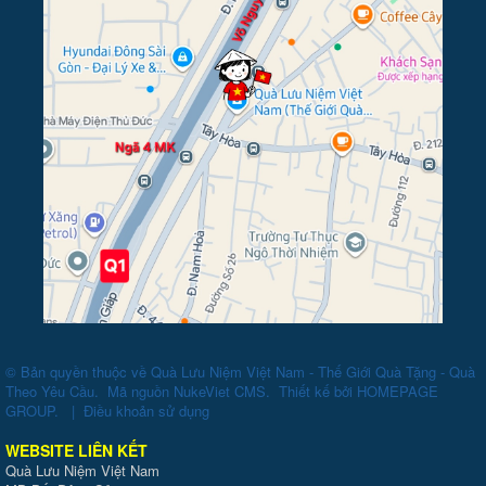
© Bản quyền thuộc về
Quà Lưu Niệm Việt Nam - Thế Giới Quà Tặng - Quà
Theo Yêu Cầu
.
Mã nguồn
NukeViet CMS
.
Thiết kế bởi
HOMEPAGE
GROUP
.
|
Điều khoản sử dụng
WEBSITE LIÊN KẾT
Quà Lưu Niệm Việt Nam