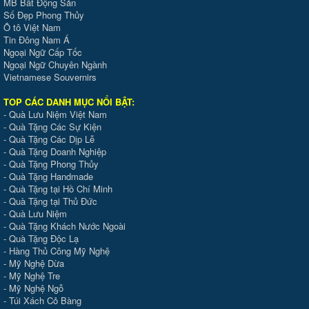
MB Bất Động Sản
Số Đẹp Phong Thủy
Ô tô Việt Nam
Tin Đông Nam Á
Ngoại Ngữ Cấp Tốc
Ngoại Ngữ Chuyên Ngành
Vietnamese Souvernirs
TOP CÁC DANH MỤC NỔI BẬT:
-
Quà Lưu Niệm Việt Nam
-
Quà Tặng Các Sự Kiện
-
Quà Tặng Các Dịp Lễ
-
Quà Tặng Doanh Nghiệp
-
Quà Tặng Phong Thủy
-
Quà Tặng Handmade
- Quà Tặng tại Hồ Chí Minh
-
Quà Tặng tại Thủ Đức
-
Quà Lưu Niệm
-
Quà Tặng Khách Nước Ngoài
-
Quà Tặng Độc Lạ
-
Hàng Thủ Công Mỹ Nghệ
-
Mỹ Nghệ Dừa
-
Mỹ Nghệ Tre
-
Mỹ Nghệ Ngỗ
-
Túi Xách Cỏ Bàng