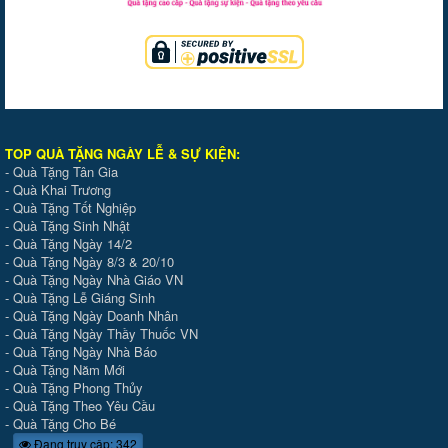
TOP QUÀ TẶNG NGÀY LỄ & SỰ KIỆ
N
:
-
Quà Tặng Tân Gia
-
Quà Khai Trương
-
Quà Tặng Tốt Nghiệp
-
Quà Tặng Sinh Nhật
-
Quà Tặng Ngày 14/2
-
Quà Tặng Ngày 8/3 & 20/10
-
Quà Tặng Ngày Nhà Giáo VN
-
Quà Tặng Lễ Giáng Sinh
-
Quà Tặng Ngày Doanh Nhân
-
Quà Tặng Ngày Thầy Thuốc VN
-
Quà Tặng Ngày Nhà Báo
-
Quà Tặng Năm Mới
-
Quà Tặng Phong Thủy
-
Quà Tặng Theo Yêu Cầu
-
Quà Tặng Cho Bé
Đang truy cập: 342