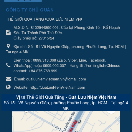
CÔNG TY CHỦ QUẢN
(
)
THẾ GIỚI QUÀ TẶNG
QUÀ LƯU NIỆM VN
M.S.D.N: 8102944890-001, Cấp tại Phòng Kinh Tế - Kế Hoạch
Đầu Tư Thành Phố Thủ Đức.
Giấy phép số: 27315/24
Địa chỉ:
Số 151 Võ Nguyên Giáp, phường Phước Long, Tp. HCM |
Tại ngã 4 MK
Điện thoại:
0899.313.368 (Zalo, Viber, Line, Facebook,
WhatsApp) hoặc 0909.002.007 - Hàng Sỉ /For English/Chinese
contact: +84.876.768.999
Email:
qualuuniemvietnam.vn@gmail.com
Website:
http://QuaLuuNiemVietNam.com
Vị trí Thế Giới Quà Tặng - Quà Lưu Niệm Việt Nam
Số 151 Võ Nguyên Giáp, phường Phước Long, tp. HCM | Tại ngã 4
MK