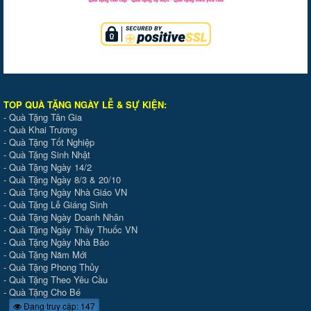
TOP QUÀ TẶNG NGÀY LỄ & SỰ KIỆ
N
:
-
Quà Tặng Tân Gia
-
Quà Khai Trương
-
Quà Tặng Tốt Nghiệp
-
Quà Tặng Sinh Nhật
-
Quà Tặng Ngày 14/2
-
Quà Tặng Ngày 8/3 & 20/10
-
Quà Tặng Ngày Nhà Giáo VN
-
Quà Tặng Lễ Giáng Sinh
-
Quà Tặng Ngày Doanh Nhân
-
Quà Tặng Ngày Thầy Thuốc VN
-
Quà Tặng Ngày Nhà Báo
-
Quà Tặng Năm Mới
-
Quà Tặng Phong Thủy
-
Quà Tặng Theo Yêu Cầu
-
Quà Tặng Cho Bé
Đang truy cập: 147