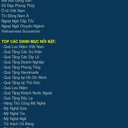
MB Bất Động Sản
Số Đẹp Phong Thủy
Ô tô Việt Nam
Tin Đông Nam Á
Ngoại Ngữ Cấp Tốc
Ngoại Ngữ Chuyên Ngành
Vietnamese Souvernirs
TOP CÁC DANH MỤC NỔI BẬT:
-
Quà Lưu Niệm Việt Nam
-
Quà Tặng Các Sự Kiện
-
Quà Tặng Các Dịp Lễ
-
Quà Tặng Doanh Nghiệp
-
Quà Tặng Phong Thủy
-
Quà Tặng Handmade
- Quà Tặng tại Hồ Chí Minh
-
Quà Tặng tại Thủ Đức
-
Quà Lưu Niệm
-
Quà Tặng Khách Nước Ngoài
-
Quà Tặng Độc Lạ
-
Hàng Thủ Công Mỹ Nghệ
-
Mỹ Nghệ Dừa
-
Mỹ Nghệ Tre
-
Mỹ Nghệ Ngỗ
-
Túi Xách Cỏ Bàng