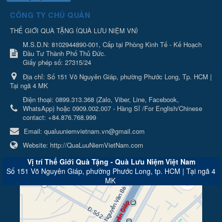
CÔNG TY CHỦ QUẢN
(
)
THẾ GIỚI QUÀ TẶNG
QUÀ LƯU NIỆM VN
M.S.D.N: 8102944890-001, Cấp tại Phòng Kinh Tế - Kế Hoạch
Đầu Tư Thành Phố Thủ Đức.
Giấy phép số: 27315/24
Địa chỉ:
Số 151 Võ Nguyên Giáp, phường Phước Long, Tp. HCM |
Tại ngã 4 MK
Điện thoại:
0899.313.368 (Zalo, Viber, Line, Facebook,
WhatsApp) hoặc 0909.002.007 - Hàng Sỉ /For English/Chinese
contact: +84.876.768.999
Email:
qualuuniemvietnam.vn@gmail.com
Website:
http://QuaLuuNiemVietNam.com
Vị trí Thế Giới Quà Tặng - Quà Lưu Niệm Việt Nam
Số 151 Võ Nguyên Giáp, phường Phước Long, tp. HCM | Tại ngã 4
MK