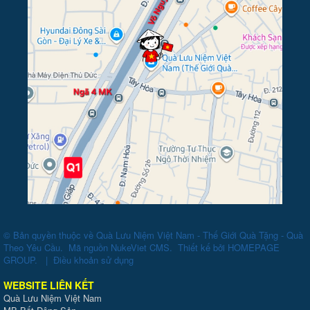
© Bản quyền thuộc về
Quà Lưu Niệm Việt Nam - Thế Giới Quà Tặng - Quà
Theo Yêu Cầu
.
Mã nguồn
NukeViet CMS
.
Thiết kế bởi
HOMEPAGE
GROUP
.
|
Điều khoản sử dụng
WEBSITE LIÊN KẾT
Quà Lưu Niệm Việt Nam