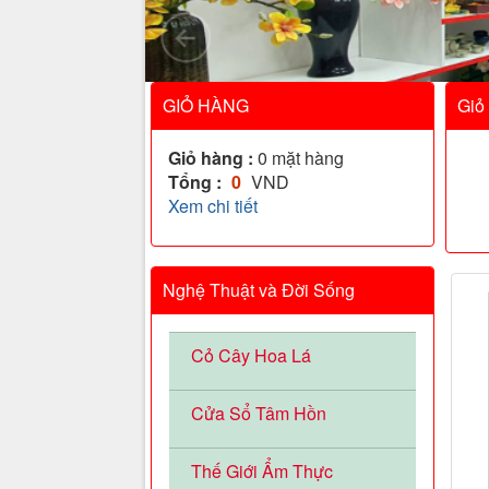
GIỎ HÀNG
Giỏ
Giỏ hàng :
0
mặt hàng
Tổng :
0
VND
Xem chi tiết
Nghệ Thuật và Đời Sống
Cỏ Cây Hoa Lá
Cửa Sổ Tâm Hồn
Thế Giới Ẩm Thực