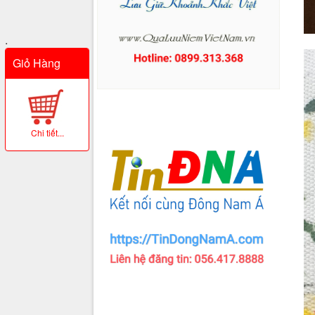
.
Giỏ Hàng
Chi tiết...