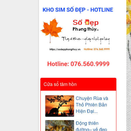
Cửa sổ tâm hồn
Chuyện Rùa và
Thỏ Phiên Bản
Hiện Đại...
Động thiên
đường– vẻ đẹp