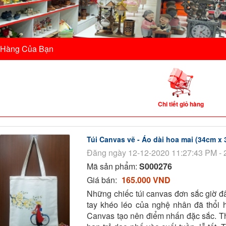
 Hàng Của Bạn
Chi tiết giỏ hàng
Túi Canvas vẽ - Áo dài hoa mai (34cm x
Đăng ngày 12-12-2020 11:27:43 PM - 
Mã sản phẩm:
S000276
Giá bán:
165.000 VND
Những chiếc túi canvas đơn sắc giờ đâ
tay khéo léo của nghệ nhân đã thổi h
Canvas tạo nên điểm nhấn đặc sắc. Th