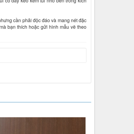
Túi có dây kéo kèm túi nhỏ bên trong kích
, nhưng cần phải độc đáo và mang nét đặc
 mà bạn thích hoặc gửi hình mẫu vẽ theo