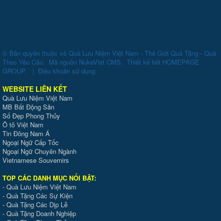
© Bản quyền thuộc về
Quà Lưu Niệm Việt Nam - Thế Giới Quà Tặng - Quà
Theo Yêu Cầu
.
Mã nguồn
NukeViet CMS
.
Thiết kế bởi
HOMEPAGE
GROUP
.
|
Điều khoản sử dụng
WEBSITE LIÊN KẾT
Quà Lưu Niệm Việt Nam
MB Bất Động Sản
Số Đẹp Phong Thủy
Ô tô Việt Nam
Tin Đông Nam Á
Ngoại Ngữ Cấp Tốc
Ngoại Ngữ Chuyên Ngành
Vietnamese Souvernirs
TOP CÁC DANH MỤC NỔI BẬT:
-
Quà Lưu Niệm Việt Nam
-
Quà Tặng Các Sự Kiện
-
Quà Tặng Các Dịp Lễ
-
Quà Tặng Doanh Nghiệp