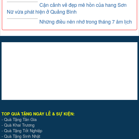
Cận cảnh vẻ đẹp mê hồn của hang Sơn
Nữ vừa phát hiện ở Quảng Bình
Những điều nên nhớ trong tháng 7 âm lịch
TOP QUÀ TẶNG NGÀY LỄ & SỰ KIỆ
N
:
-
Quà Tặng Tân Gia
-
Quà Khai Trương
-
Quà Tặng Tốt Nghiệp
-
Quà Tặng Sinh Nhật