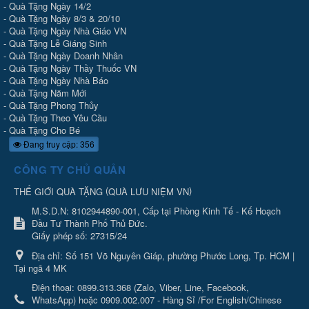
-
Quà Tặng Ngày 14/2
-
Quà Tặng Ngày 8/3 & 20/10
-
Quà Tặng Ngày Nhà Giáo VN
-
Quà Tặng Lễ Giáng Sinh
-
Quà Tặng Ngày Doanh Nhân
-
Quà Tặng Ngày Thầy Thuốc VN
-
Quà Tặng Ngày Nhà Báo
-
Quà Tặng Năm Mới
-
Quà Tặng Phong Thủy
-
Quà Tặng Theo Yêu Cầu
-
Quà Tặng Cho Bé
Đang truy cập: 356
CÔNG TY CHỦ QUẢN
(
)
THẾ GIỚI QUÀ TẶNG
QUÀ LƯU NIỆM VN
M.S.D.N: 8102944890-001, Cấp tại Phòng Kinh Tế - Kế Hoạch
Đầu Tư Thành Phố Thủ Đức.
Giấy phép số: 27315/24
Địa chỉ:
Số 151 Võ Nguyên Giáp, phường Phước Long, Tp. HCM |
Tại ngã 4 MK
Điện thoại:
0899.313.368 (Zalo, Viber, Line, Facebook,
WhatsApp) hoặc 0909.002.007 - Hàng Sỉ /For English/Chinese