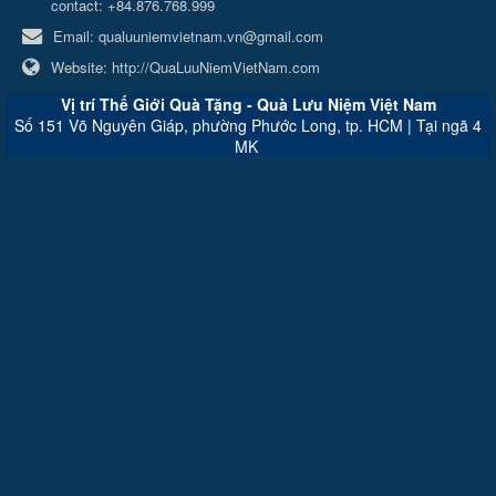
contact: +84.876.768.999
Email:
qualuuniemvietnam.vn@gmail.com
Website:
http://QuaLuuNiemVietNam.com
Vị trí Thế Giới Quà Tặng - Quà Lưu Niệm Việt Nam
Số 151 Võ Nguyên Giáp, phường Phước Long, tp. HCM | Tại ngã 4
MK