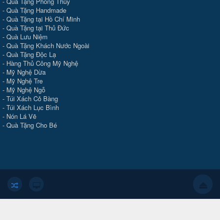
-
Quà Tặng Phong Thủy
-
Quà Tặng Handmade
- Quà Tặng tại Hồ Chí Minh
-
Quà Tặng tại Thủ Đức
-
Quà Lưu Niệm
-
Quà Tặng Khách Nước Ngoài
-
Quà Tặng Độc Lạ
-
Hàng Thủ Công Mỹ Nghệ
-
Mỹ Nghệ Dừa
-
Mỹ Nghệ Tre
-
Mỹ Nghệ Ngỗ
-
Túi Xách Cỏ Bàng
-
Túi Xách Lục Bình
-
Nón Lá Vẽ
-
Quà Tặng Cho Bé