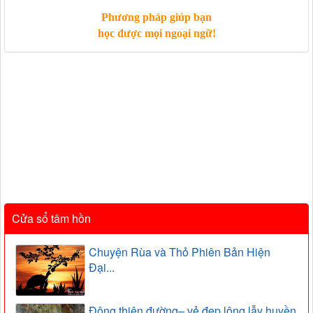
Phương pháp giúp bạn
học được mọi ngoại ngữ!
Cửa sổ tâm hồn
Chuyện Rùa và Thỏ Phiên Bản Hiện
Đại...
Động thiên đường– vẻ đẹp lộng lẫy huyền