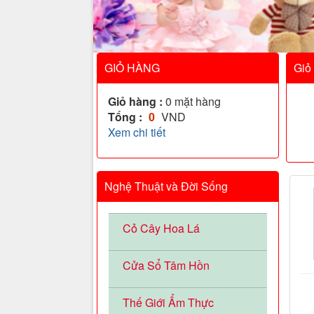
GIỎ HÀNG
Giỏ
Giỏ hàng :
0
mặt hàng
Tổng :
0
VND
Xem chi tiết
Nghệ Thuật và Đời Sống
Cỏ Cây Hoa Lá
Cửa Sổ Tâm Hồn
Thế Giới Ẩm Thực