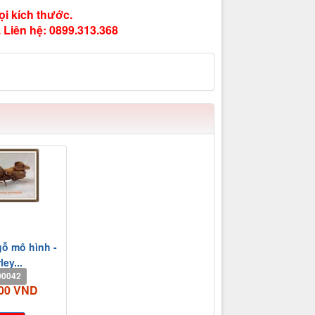
ọi kích thước.
 Liên hệ: 0899.313.368
gỗ mô hình -
ley...
00042
000 VND