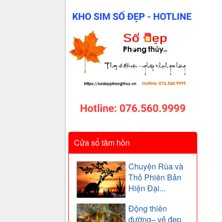
Cửa sổ tâm hồn
Chuyện Rùa và
Thỏ Phiên Bản
Hiện Đại...
Động thiên
đường– vẻ đẹp