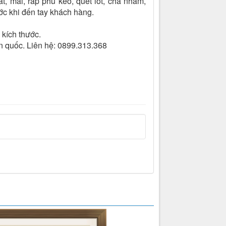
t, mài, ráp phủ keo, quét lót, chà nhám,
ước khi đến tay khách hàng.
 kích thước.
n quốc. Liên hệ: 0899.313.368