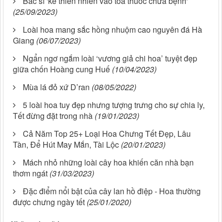
Bác sĩ 'kê thiên nhiên vào toa thuốc chữa bệnh'
(25/09/2023)
Loài hoa mang sắc hồng nhuộm cao nguyên đá Hà
Giang
(06/07/2023)
Ngẩn ngơ ngắm loài ‘vương giả chi hoa’ tuyệt đẹp
giữa chốn Hoàng cung Huế
(10/04/2023)
Mùa lá đỏ xứ D’ran
(08/05/2022)
5 loài hoa tuy đẹp nhưng tượng trưng cho sự chia ly,
Tết đừng đặt trong nhà
(19/01/2023)
Cả Năm Top 25+ Loại Hoa Chưng Tết Đẹp, Lâu
Tàn, Để Hút May Mắn, Tài Lộc
(20/01/2023)
Mách nhỏ những loài cây hoa khiến căn nhà bạn
thơm ngát
(31/03/2023)
Đặc điểm nổi bật của cây lan hồ điệp - Hoa thường
được chưng ngày tết
(25/01/2020)