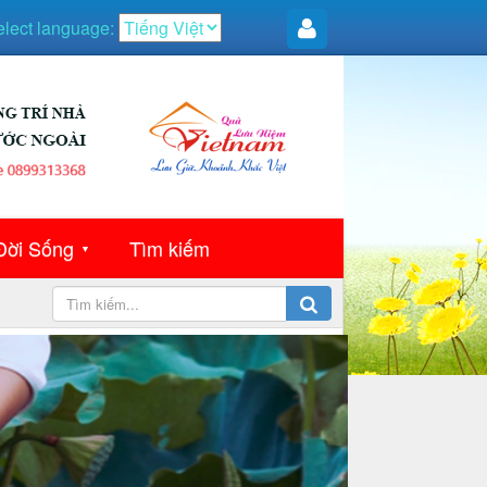
elect language:
Đời Sống
Tìm kiếm
▼