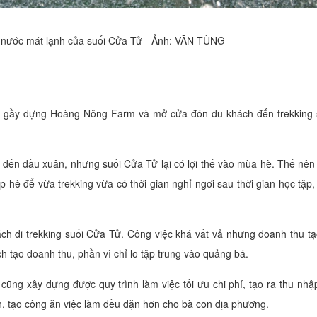
 nước mát lạnh của suối Cửa Tử - Ảnh: VĂN TÙNG
ng gầy dựng Hoàng Nông Farm và mở cửa đón du khách đến trekking 
đến đầu xuân, nhưng suối Cửa Tử lại có lợi thế vào mùa hè. Thế nên
hè để vừa trekking vừa có thời gian nghỉ ngơi sau thời gian học tập,
h đi trekking suối Cửa Tử. Công việc khá vất vả nhưng doanh thu tạ
h tạo doanh thu, phần vì chỉ lo tập trung vào quảng bá.
cũng xây dựng được quy trình làm việc tối ưu chi phí, tạo ra thu nhập
n, tạo công ăn việc làm đều đặn hơn cho bà con địa phương.