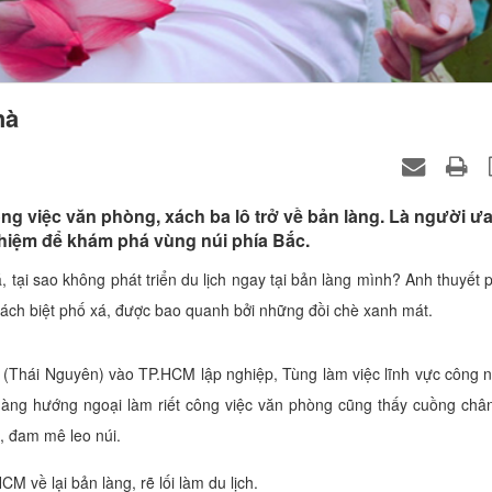
hà
g việc văn phòng, xách ba lô trở về bản làng. Là người ưa
nghiệm để khám phá vùng núi phía Bắc.
tại sao không phát triển du lịch ngay tại bản làng mình? Anh thuyết 
tách biệt phố xá, được bao quanh bởi những đồi chè xanh mát.
(Thái Nguyên) vào TP.HCM lập nghiệp, Tùng làm việc lĩnh vực công 
chàng hướng ngoại làm riết công việc văn phòng cũng thấy cuồng châ
, đam mê leo núi.
 về lại bản làng, rẽ lối làm du lịch.