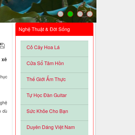
Nghệ Thuật & Đời Sống
Cỏ Cây Hoa Lá
 xê
Cửa Sổ Tâm Hồn
phục
Thế Giới Ẩm Thực
Tự Học Đàn Guitar
nghệ
Sức Khỏe Cho Bạn
n dù
Duyên Dáng Việt Nam