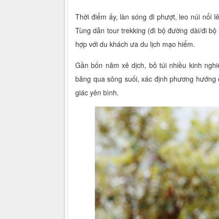
Thời điểm ấy, làn sóng đi phượt, leo núi nổi
Tùng dẫn tour trekking (đi bộ đường dài/đi b
hợp với du khách ưa du lịch mạo hiểm.
Gần bốn năm xê dịch, bỏ túi nhiều kinh ngh
băng qua sông suối, xác định phương hướng đ
giác yên bình.