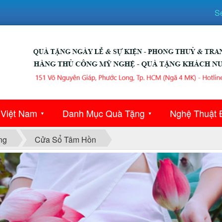
S
 Việt Nam
Danh Mục Quà Tặng
Nghệ Thuật 
▼
▼
ng
Cửa Sổ Tâm Hồn