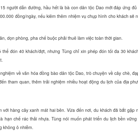
 - 15 người dẫn đường, hầu hết là bà con dân tộc Dao mới đáp ứng đủ
 600.000 đồng/ngày, nếu kiêm thêm nhiệm vụ chụp hình cho khách sẽ 
n, dọn phòng, pha chế buộc phải thuê làm việc toàn thời gian.
 thể đón 40 khách/đợt, nhưng Tùng chỉ xin phép đón tối đa 30 khác
t.
 nghiệm về văn hóa đồng bào dân tộc Dao, trò chuyện về cây chè, đạ
đến tham quan, thêm trải nghiệm nhiều hoạt động du lịch của địa ph
với hàng cây xanh mát hai bên. Vừa đến nơi, du khách đã bắt gặp 
và hạn chế rác thải nhựa. Tùng nói muốn phát triển du lịch bền vững
ng không ô nhiễm.