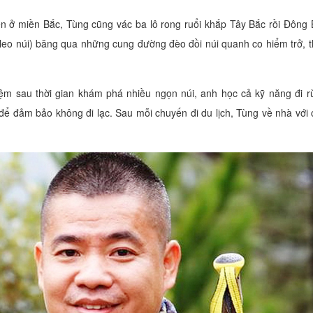
 lên ở miền Bắc, Tùng cũng vác ba lô rong ruổi khắp Tây Bắc rồi Đông 
ộ leo núi) băng qua những cung đường đèo đồi núi quanh co hiểm trở, t
iệm sau thời gian khám phá nhiều ngọn núi, anh học cả kỹ năng đi r
ể đảm bảo không đi lạc. Sau mỗi chuyến đi du lịch, Tùng về nhà với