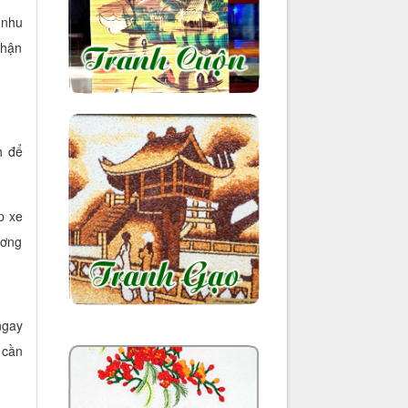
 nhu
nhận
h để
p xe
ương
ngay
 cần