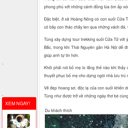
phong phú với những cánh đồng lúa ôm ấp xó
Đặc biệt, ở xã Hoàng Nông có con suối Cửa 
có bảy con thác chảy len qua những vách đá, 
Tùng xây dựng tour trekking suối Cửa Tử với 
Bắc, trong khi Thái Nguyên gần Hà Nội dễ đ
giúp anh tự tin hơn.
.
Khỏi phải nói bố mẹ lo lắng thế nào khi thấy 
thuyết phục bố mẹ cho dựng ngôi nhà lưu trú 
Vẻ đẹp hoang sơ, độc lạ của con suối khiến d
.
Tùng như được trở về những ngày thơ bé cùng 
XEM NGAY!
Du khách thích