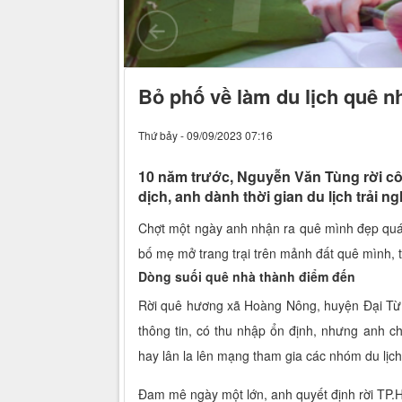
Bỏ phố về làm du lịch quê n
Thứ bảy - 09/09/2023 07:16
10 năm trước, Nguyễn Văn Tùng rời côn
dịch, anh dành thời gian du lịch trải 
Chợt một ngày anh nhận ra quê mình đẹp quá, 
bố mẹ mở trang trại trên mảnh đất quê mình, 
Dòng suối quê nhà thành điểm đến
Rời quê hương xã Hoàng Nông, huyện Đại Từ 
thông tin, có thu nhập ổn định, nhưng anh 
hay lân la lên mạng tham gia các nhóm du lịch
Đam mê ngày một lớn, anh quyết định rời TP.HCM