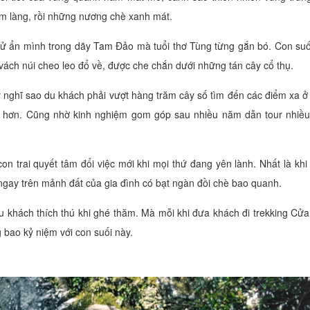
m làng, rồi những nương chè xanh mát.
Tử ẩn mình trong dãy Tam Đảo mà tuổi thơ Tùng từng gắn bó. Con suố
vách núi cheo leo đổ về, được che chắn dưới những tán cây cổ thụ.
ý nghĩ sao du khách phải vượt hàng trăm cây số tìm đến các điểm xa ở
i hơn. Cũng nhờ kinh nghiệm gom góp sau nhiều năm dẫn tour nhiều
con trai quyết tâm đổi việc mới khi mọi thứ đang yên lành. Nhất là khi
ngay trên mảnh đất của gia đình có bạt ngàn đồi chè bao quanh.
u khách thích thú khi ghé thăm. Mà mỗi khi đưa khách đi trekking Cửa
bao kỷ niệm với con suối này.