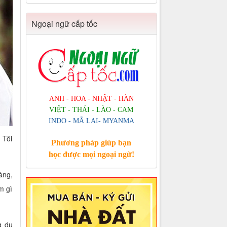
Ngoại ngữ cấp tốc
ANH - HOA - NHẬT - HÀN
VIỆT - THÁI - LÀO - CAM
INDO - MÃ LAI- MYANMA
 Tôi
Phương pháp giúp bạn
học được mọi ngoại ngữ!
áng,
m gì
g du