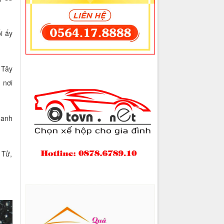
i ấy
 Tây
 nơi
 anh
 Tử,