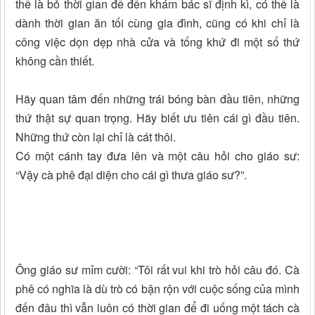
thể là bỏ thời gian để đến khám bác sĩ định kì, có thể là
dành thời gian ăn tối cùng gia đình, cũng có khi chỉ là
công việc dọn dẹp nhà cửa và tống khứ đi một số thứ
không cần thiết.
Hãy quan tâm đến những trái bóng bàn đầu tiên, những
thứ thật sự quan trọng. Hãy biết ưu tiên cái gì đầu tiên.
Những thứ còn lại chỉ là cát thôi.
Có một cánh tay đưa lên và một câu hỏi cho giáo sư:
“Vậy cà phê đại diện cho cái gì thưa giáo sư?”.
Ông giáo sư mỉm cười: “Tôi rất vui khi trò hỏi câu đó. Cà
phê có nghĩa là dù trò có bận rộn với cuộc sống của mình
đến đâu thì vẫn luôn có thời gian để đi uống một tách cà